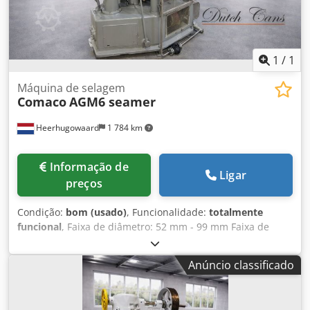
1
/
1
Máquina de selagem
Comaco
AGM6 seamer
Heerhugowaard
1 784 km
Informação de
Ligar
preços
Condição:
bom (usado)
, Funcionalidade:
totalmente
funcional
, Faixa de diâmetro: 52 mm - 99 mm Faixa de
altura: Capacidade de produção: até 500 unid/min
Chsdewxtybepfx Amusa Nº de cabeças: 6 Ferramentaria
Anúncio classificado
disponível para aprox.: 73 mm (outras sob consulta)