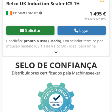
Relco UK Induction Sealer
ICS 1H
1 495 €
Irlanda
1 565 km
VB acresce IVA
Solicitar
Ligar
Condição:
pronto a usar (usado)
, Um selador térmico por
indução modelo ICS 1H da Relco UK - ideal para linha
semi-automática ou manual de baixa velocidade com
diafragma na tampa para selar no recipiente. Chsdpfx
Amsua E Rqsuja
SELO DE CONFIANÇA
Distribuidores certificados pela Machineseeker