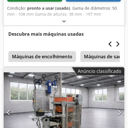
Condição:
pronto a usar (usado)
, Gama de diâmetros: 50
mm - 108 mm Gama de alturas: 38 mm - 197 mm
Cjdpstqmryjfx Amujha Capacidade de produção: até 500
c.p.m. N.º de cabeças: 6
Descubra mais máquinas usadas
o
Máquinas de encolhimento
Máquinas de sacos 
Anúncio classificado