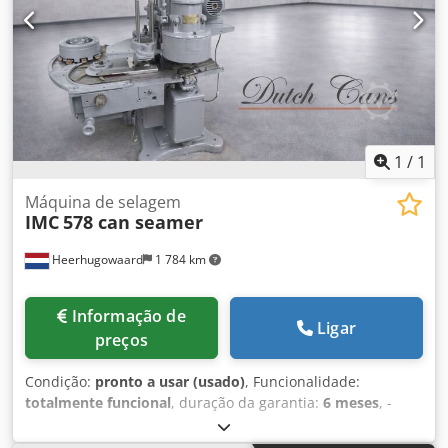
1
/
1
Máquina de selagem
IMC
578 can seamer
Heerhugowaard
1 784 km
Informação de
Ligar
preços
Condição:
pronto a usar (usado)
, Funcionalidade:
totalmente funcional
, duração da garantia:
6 meses
, -
Faixa de diâmetro: 52,5 mm – 108 mm - Faixa de altura: 25
– 155 mm Chodpfx Aewlkg Esmuea - Capacidade de