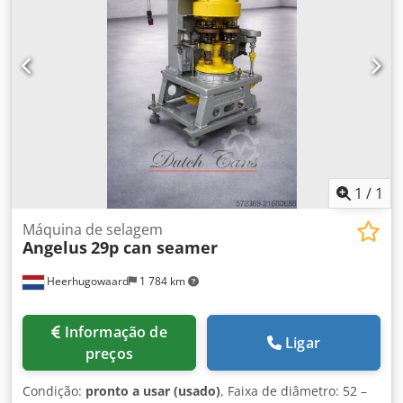
cabeças de fechamento: 1
1
/
1
Máquina de selagem
Angelus
29p can seamer
Heerhugowaard
1 784 km
Informação de
Ligar
preços
Condição:
pronto a usar (usado)
, Faixa de diâmetro: 52 –