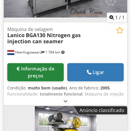
1
/
1
Máquina de selagem
Lanico
BGA130 Nitrogen gas
injection can seamer
Heerhugowaard
1 784 km
Informação de
Ligar
preços
Condição:
muito bom (usado)
, Ano de fabrico:
2005
,
Funcionalidade:
totalmente funcional
, Máquina de injeção
de gás e fechamento para lavagem com gás nitrogênio de
latas redondas para pó e café. Especificações técnicas
Anúncio classificado
conforme o fabricante original: - Faixa de diâmetro: 56 mm
– 86 mm - Faixa de altura: 45 mm – 200 mm - Capacidade
de produção: até 50 latas por minuto - Número de cabeças
de fumigação: 10 Codpfx Asw I Ax Romueha - Número de