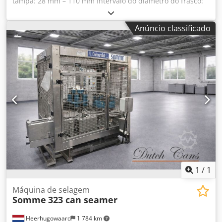
tampa: 28 mm – 110 mm Intervalo do diâmetro do frasco:
30 mm – 99 mm Injeção de vapor Cjdpfeyzbh Sex Amueha
Alimentação linear
Anúncio classificado
1
/
1
Máquina de selagem
Somme
323 can seamer
Heerhugowaard
1 784 km