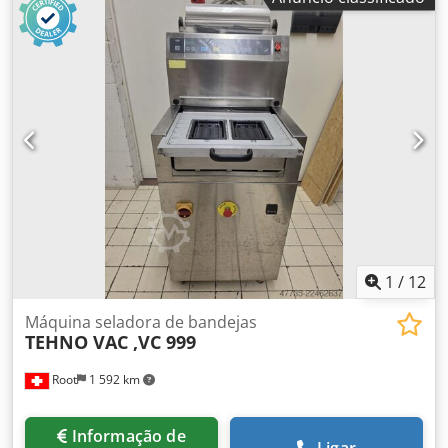
1
/
12
Máquina seladora de bandejas
TEHNO VAC ,VC 999
Root
1 592 km
Informação de