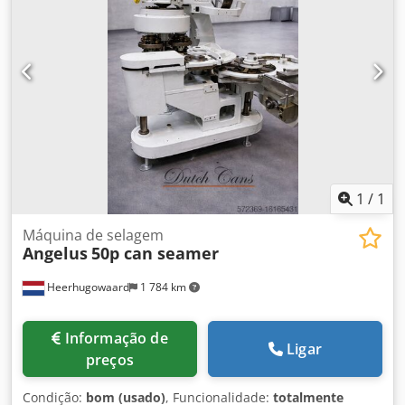
1
/
1
Máquina de selagem
Angelus
50p can seamer
Heerhugowaard
1 784 km
Informação de
Ligar
preços
Condição:
bom (usado)
, Funcionalidade:
totalmente