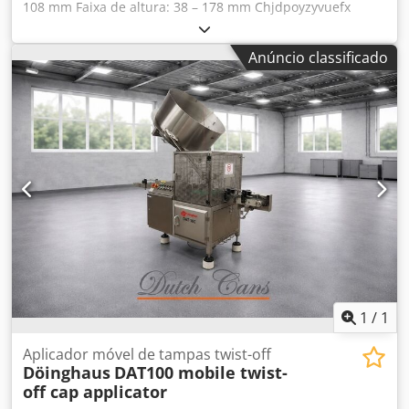
108 mm Faixa de altura: 38 – 178 mm Chjdpoyzyvuefx
Amuea Capacidade de produção: 150 unid./min Número
de cabeças: 4
Anúncio classificado
1
/
1
Aplicador móvel de tampas twist-off
Döinghaus
DAT100 mobile twist-
off cap applicator