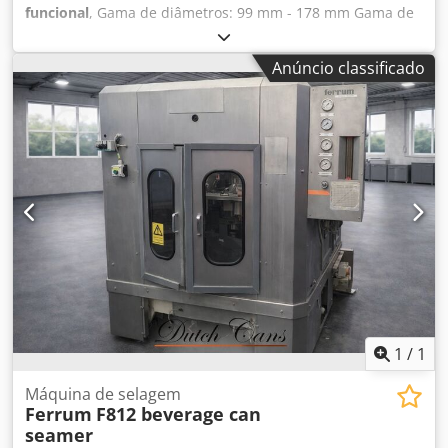
funcional
, Gama de diâmetros: 99 mm - 178 mm Gama de
alturas: 89 mm - 254 mm Capacidade de produção: até 150
c.p.m. Chjdpotqmv Dsfx Amuja Ferramentas para aprox.:
Anúncio classificado
99 mm (401) ou 153 mm (603)
1
/
1
Máquina de selagem
Ferrum
F812 beverage can
seamer