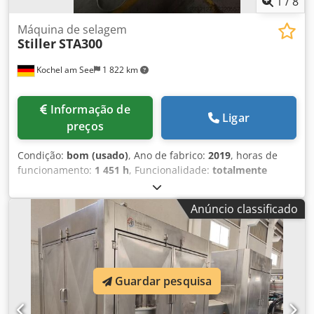
1
/
8
Máquina de selagem
Stiller
STA300
Kochel am See
1 822 km
Informação de
Ligar
preços
Condição:
bom (usado)
, Ano de fabrico:
2019
, horas de
funcionamento:
1 451 h
, Funcionalidade:
totalmente
funcional
, número da máquina/veículo:
19040
, peso total:
1 000 kg
, Máquina Stiller STA 3000, fabricada em 2019,
Anúncio classificado
com poucas horas de utilização. Cedpfxozlgqqj Amuoha A
máquina é fornecida com jogos de matrizes para os
formatos 99/119 mm, 73/110 mm e 73/58 mm, ou seja,
para latas empilháveis de 800 g, 400 g e 200 g. A máquina
funciona perfeitamente, sendo que a barra de corte do
Guardar pesquisa
dispensador de tampas pode, eventualmente, necessitar
de substituição.