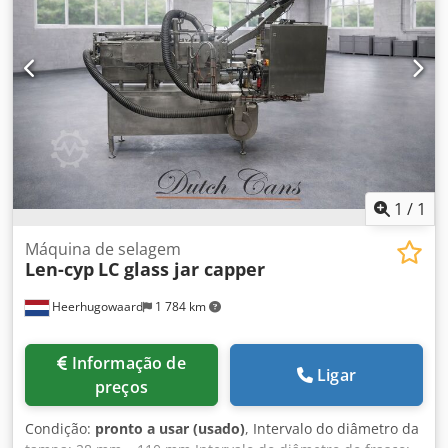
1
/
1
Máquina de selagem
Len-cyp
LC glass jar capper
Heerhugowaard
1 784 km
Informação de
Ligar
preços
Condição:
pronto a usar (usado)
, Intervalo do diâmetro da