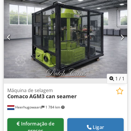
Sistema de alimentação de tampas com capacidade
ampliada Aço inoxidável
1
/
1
Máquina de selagem
Comaco
AGM3 can seamer
Heerhugowaard
1 784 km
Informação de
Ligar
preços