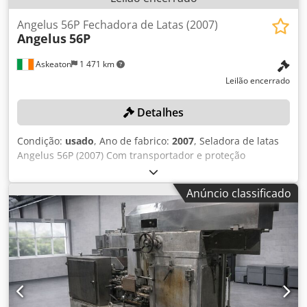
Angelus 56P Fechadora de Latas (2007)
Angelus
56P
Askeaton
1 471 km
Leilão encerrado
Detalhes
Condição:
usado
, Ano de fabrico:
2007
, Seladora de latas
Angelus 56P (2007) Com transportador e proteção
associados Atenção: os itens deste lote 30466-371 são
oferecidos simultaneamente no lote combinado 30466-348
Anúncio classificado
como uma linha completa. As partes individuais da linha
completa 30466-348 são oferecidas como lotes individuais,
de 30466-349 a 30466-374. Os licitantes podem apresentar
propostas para a linha completa e/ou para os lotes
individuais. As vendas são condicionais e estão sujeitas à
aprovação do vendedor. Codpezl Ufvefx Amujha É provável
que o vendedor aprove a proposta agregada mais alta
para a linha, seja como um único lote ou como lotes