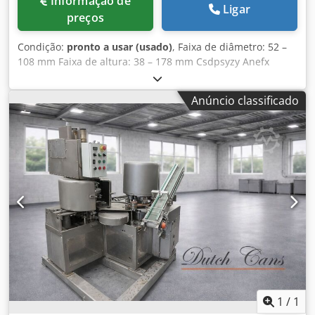
Informação de
Ligar
preços
Condição:
pronto a usar (usado)
, Faixa de diâmetro: 52 –
108 mm Faixa de altura: 38 – 178 mm Csdpsyzy Anefx
Amusha Capacidade de produção: 150 unid./min Número
de cabeçotes: 4
Anúncio classificado
1
/
1