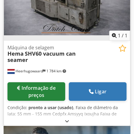
individuais. Os licitantes vencedores serão notificados no
prazo de 2 dias úteis.
1
/
1
Máquina de selagem
Hema
SHV60 vacuum can
seamer
Heerhugowaard
1 784 km
Informação de
Ligar
preços
Condição:
pronto a usar (usado)
, Faixa de diâmetro da
lata: 55 mm - 155 mm Cedpfx Amsyyq Ixoujha Faixa de
altura da lata: até 150 mm Capacidade: até 60 latas por
minuto