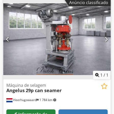
Anúncio classificado
produção: até 80 c.p.m. - Ferramentas para aprox.: Vários
tamanhos disponíveis
1
/
1
Máquina de selagem
Angelus
29p can seamer
Heerhugowaard
1 784 km