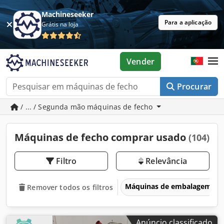
Machineseeker
Para a aplicação
Grátis na loja
Vender
Procurar
/ ... / Segunda mão máquinas de fecho
Máquinas de fecho comprar usado
(104)
Filtro
Relevância
Máquinas de embalagem
Remover todos os filtros
Anúncio classificado