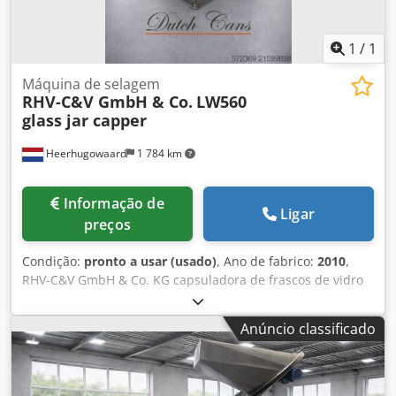
1
/
1
Máquina de selagem
RHV-C&V GmbH & Co.
LW560
glass jar capper
Heerhugowaard
1 784 km
Informação de
Ligar
preços
Condição:
pronto a usar (usado)
, Ano de fabrico:
2010
,
RHV-C&V GmbH & Co. KG capsuladora de frascos de vidro
tipo: LW560 número: 10172/4184 Codeyxgxwepfx Amuoha
ano de fabricação: 09/2010 esteira de aço inoxidável,
Anúncio classificado
largura da esteira: 120 mm