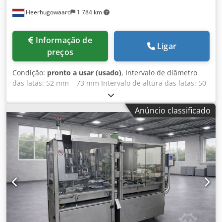
Heerhugowaard
1 784 km
Informação de
Ligar
preços
Condição:
pronto a usar (usado)
, Intervalo de diâmetro
das latas: 52 mm – 73 mm Intervalo de altura das latas: 50
mm – 190 mm Cabeças: 12 Cjdeyyq Dtspfx Amusha
Capacidade: até 1200 latas por minuto
Anúncio classificado