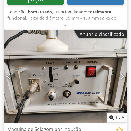
Condição:
bom (usado)
, Funcionalidade:
totalmente
funcional
, Faixa de diâmetro: 99 mm - 180 mm Faixa de
altura: 90 mm - 250 mm Cabeças: 3 Capacidade de
produção: até 90 latas por minuto Ferramental para
Anúncio classificado
aprox.: 153 mm Chsdpfst Dhv Sex Amuea
1
/
5
Máquina de Selagem por Indução