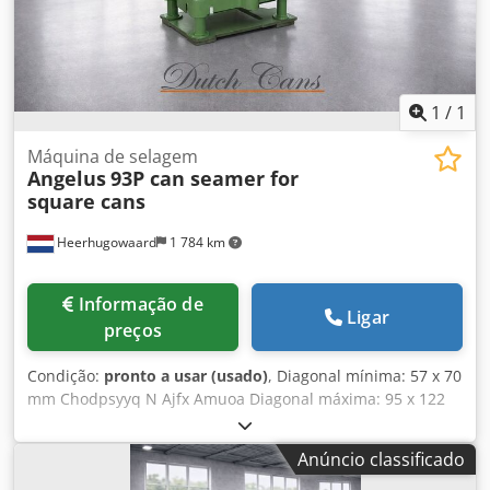
1
/
1
Máquina de selagem
Angelus
93P can seamer for
square cans
Heerhugowaard
1 784 km
Informação de
Ligar
preços
Condição:
pronto a usar (usado)
, Diagonal mínima: 57 x 70
mm Chodpsyyq N Ajfx Amuoa Diagonal máxima: 95 x 122
mm Faixa de altura: 76 mm – 280 mm Capacidade de
produção: até 300 u.p.m.
Anúncio classificado