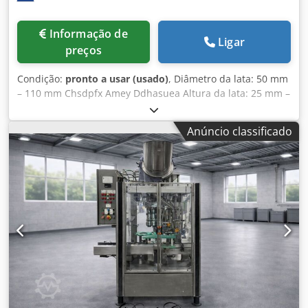
Informação de
Ligar
preços
Condição:
pronto a usar (usado)
, Diâmetro da lata: 50 mm
– 110 mm Chsdpfx Amey Ddhasuea Altura da lata: 25 mm –
200 mm Capacidade: até 300 latas por minuto
Anúncio classificado