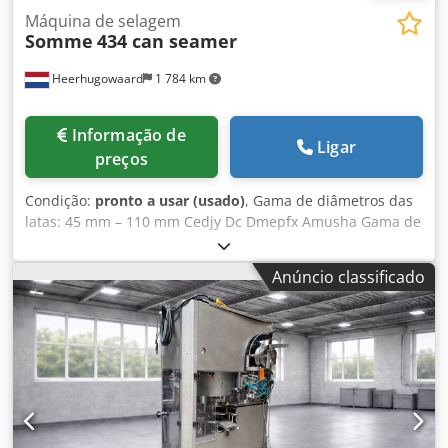
Máquina de selagem
Somme
434 can seamer
Heerhugowaard
1 784 km
Informação de
Ligar
preços
Condição:
pronto a usar (usado)
, Gama de diâmetros das
latas: 45 mm – 110 mm Cedjy Dc Dmepfx Amusha Gama de
alturas das latas: 15 mm – 265 mm Diagonal máxima a
fechar: 125 mm Capacidade: até 90 latas por minuto
Anúncio classificado