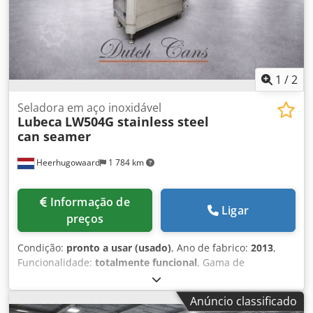
1
/
2
Seladora em aço inoxidável
Lubeca
LW504G stainless steel
can seamer
Heerhugowaard
1 784 km
Informação de
Ligar
preços
Condição:
pronto a usar (usado)
, Ano de fabrico:
2013
,
Funcionalidade:
totalmente funcional
, Gama de
diâmetros: 99 mm - 153 mm Gama de alturas: 28 mm - 250
mm Capacidade de produção: até 160 - 200 peças por
Anúncio classificado
minuto Cedpfxezkqwls Amueha Número de cabeças: 4