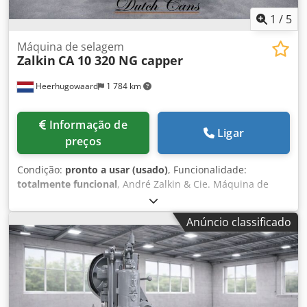
1
/
5
Máquina de selagem
Zalkin
CA 10 320 NG capper
Heerhugowaard
1 784 km
Informação de
Ligar
preços
Condição:
pronto a usar (usado)
, Funcionalidade:
totalmente funcional
, André Zalkin & Cie. Máquina de
tampar com 10 cabeças Chsdpfx Amsu Hxw Heuoa Tipo: CA
10 320 NG Com capsulador CA5
Anúncio classificado