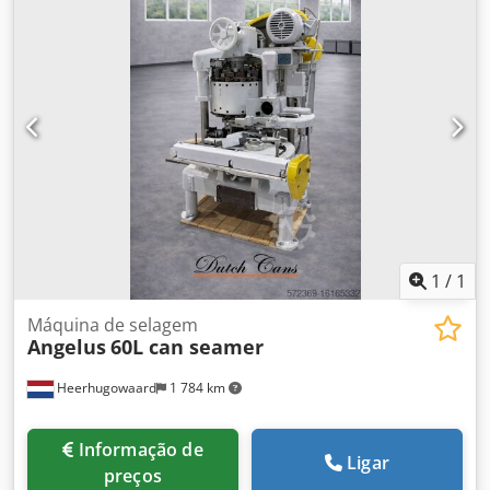
1
/
1
Máquina de selagem
Angelus
60L can seamer
Heerhugowaard
1 784 km
Informação de
Ligar
preços