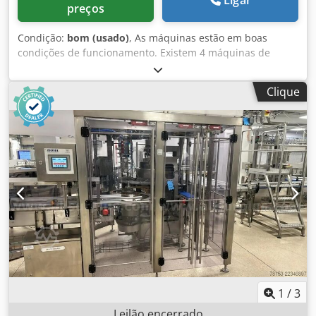
Ligar
preços
Condição:
bom (usado)
, As máquinas estão em boas
condições de funcionamento. Existem 4 máquinas de
selagem de embalagens. Csdszqugqjpfx Amujha
Clique
1
/
3
Leilão encerrado