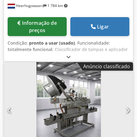
Heerhugowaard
1 784 km
Informação de
Ligar
preços
Condição:
pronto a usar (usado)
, Funcionalidade:
totalmente funcional
, Classificador de tampas e aplicador
automático para tampas de garrafas, tampas de frascos,
etc. Codpozgfdxjfx Amueha
Anúncio classificado