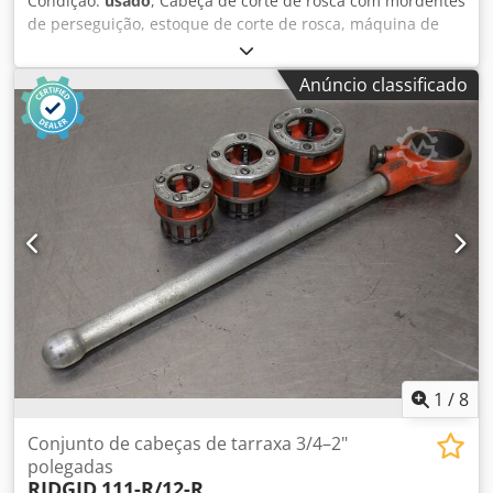
Condição:
usado
, Cabeça de corte de rosca com mordentes
de perseguição, estoque de corte de rosca, máquina de
corte de rosca, cortador de rosca de tubo -Fio de polegada:
1/4 - 1 polegada -Dimensões: 550/120/100 mm -Peso: 4,7 kg
Anúncio classificado
Dcedpfx Aod Scp Ujlfjk
1
/
8
Conjunto de cabeças de tarraxa 3/4–2"
polegadas
RIDGID
111-R/12-R