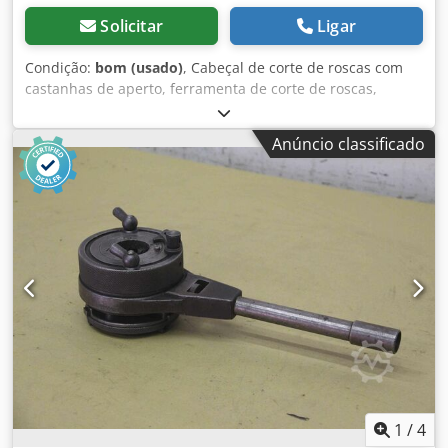
Solicitar
Ligar
Condição:
bom (usado)
, Cabeçal de corte de roscas com
castanhas de aperto, ferramenta de corte de roscas,
máquina de corte de roscas, ferramenta de corte de roscas
para tubos, cabeçal de corte, cabeçal de corte para
Anúncio classificado
parafusos -Fabricante: Ridgid, cabeçal de corte de roscas
universal de 1/8 a 2 polegadas -Tamanho do tubo: 1/8 a 2
polegadas Dodpfozlf Rcex Alfock -Parafusos: 1/4 a 2
polegadas -Dimensões: 280/240/85 mm -Peso: 5,8 kg
1
/
4