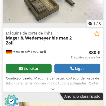
1
/
5
Máquina de corte de linha
Mager & Wedemeyer
bis max 2
Zoll
380 €
Wiefelstede
1 979 km
Preço fixo acresce IVA
Solicitar
Ligar
Condição:
usado
, Máquina de roscar, cortador de rosca de
tubo -para: tamanho máximo do tubo. 2 polegadas -Cortar
mandíbulas: 1/2 ", 3/4", 1 ", 1 1/4", 1 1/2 " -Dimensões:
510/360 / H240 mm -Peso: 64 kg Dedodm T S Aspfx Alfsck
Anúncio classificado