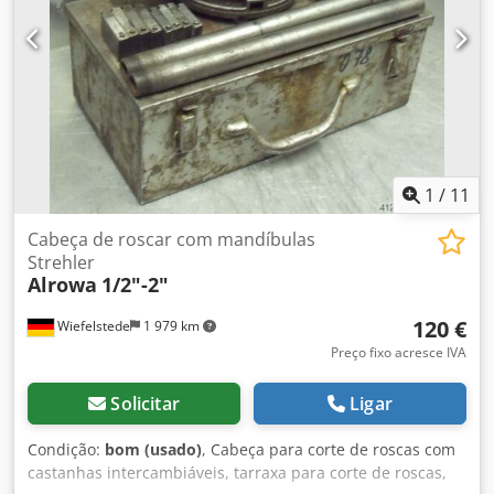
1
/
11
Cabeça de roscar com mandíbulas
Strehler
Alrowa
1/2"-2"
120 €
Wiefelstede
1 979 km
Preço fixo acresce IVA
Solicitar
Ligar
Condição:
bom (usado)
, Cabeça para corte de roscas com
castanhas intercambiáveis, tarraxa para corte de roscas,