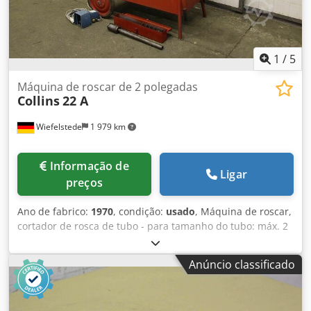
1
/
5
Máquina de roscar de 2 polegadas
Collins
22 A
Wiefelstede
1 979 km
Informação de
Ligar
preços
Ano de fabrico:
1970
, condição:
usado
, Máquina de roscar,
cortador de rosca de tubo - para tamanho do tubo: máx. 2
polegadas -com: mandíbulas de corte -Velocidade: rpm -
Pés com função de paragem de emergência Cortador de
Anúncio classificado
tubos Dcodpod Nadbjfx Alfek -Débito interno -Tensão
operacional: 220 volts -Dimensões: 1200/660/H1250 mm -
Peso: 166 kg