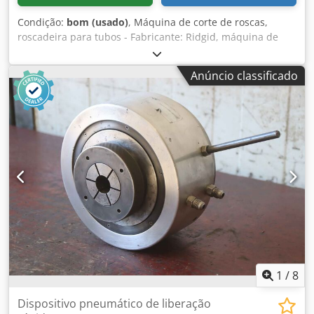
Condição:
bom (usado)
, Máquina de corte de roscas,
roscadeira para tubos - Fabricante: Ridgid, máquina de
corte de roscas modelo 535 Dodpfx Ajwub Ekslfeck -
Diâmetro do tubo: 1/8 a 2 polegadas - Diâmetro do furo do
Anúncio classificado
eixo: Ø 64 mm - Tensão de operação: 230 Volts -
Dimensões: 1080/700/A1140 mm - Peso: 128 kg
1
/
8
Dispositivo pneumático de liberação