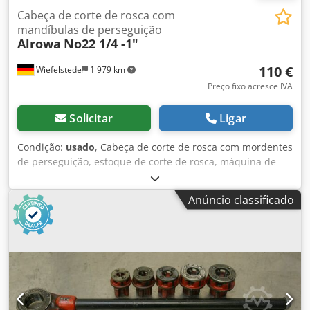
Cabeça de corte de rosca com
mandíbulas de perseguição
Alrowa
No22 1/4 -1"
110 €
Wiefelstede
1 979 km
Preço fixo acresce IVA
Solicitar
Ligar
Condição:
usado
, Cabeça de corte de rosca com mordentes
de perseguição, estoque de corte de rosca, máquina de
corte de rosca, cortador de rosca de tubo Dodpfod Scp Tjx
Alfsck -Fio de polegada: 1/4 - 1 polegada -Dimensões:
Anúncio classificado
385/120/110 mm -Peso: 5,1 kg