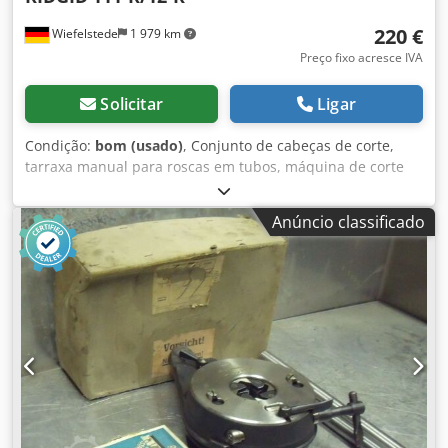
220 €
Wiefelstede
1 979 km
Preço fixo acresce IVA
Solicitar
Ligar
Condição:
bom (usado)
, Conjunto de cabeças de corte,
tarraxa manual para roscas em tubos, máquina de corte
de roscas, cortador de roscas para tubos, cortador de
roscas em tubos, cabeça de corte Dedpoc T Nx Isfx Alfeck -
Anúncio classificado
Para diâmetro de tubo: máx. 2" polegadas - 5 cabeças de
corte: 3/4", 1", 1 1/4", 1 1/2", 2" polegadas - 2 catracas para
roscas: Tipo 111-R/12-R - Preço/venda: completo - Peso:
12,8 kg