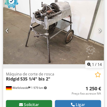
corte: não incluídos na entrega Dcodjxc T Rlopfx Alfjk -
Furo: Ø 31/24 mm -Encaixe: Ø 40 mm -Dimensões:
130/125/A170 mm -Peso: 3,6 kg
1
/
14
Máquina de corte de rosca
Ridgid
535 1/4" bis 2"
1 250 €
Wiefelstede
1 979 km
Preço fixo acresce IVA
Solicitar
Ligar