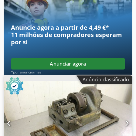
Alochmdljfsk -Preço: por conjunto -Dimensões:
645/100/H70 mm -Peso: 5 kg
Anuncie agora a partir de 4,49 €
*
11 milhões de compradores
esperam
por si
Anunciar agora
*por anúncio/mês
Anúncio classificado