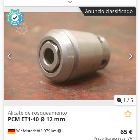
máquina de corte de roscas, corte de roscas em tubos
Dcodpfeb A Rdiox Alfek -Castanhas de reposição: 4 -Rosca
Anúncio classificado
em polegadas: 1/2"-2" polegadas -Caixa de transporte -
Peso: 16 kg
1
/
5
Alicate de rosqueamento
PCM
ET1-40 Ø 12 mm
65 €
Wiefelstede
1 979 km
Preço fixo acresce IVA