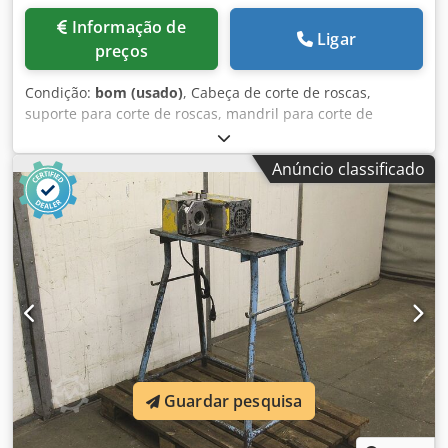
Informação de
Ligar
preços
Condição:
bom (usado)
, Cabeça de corte de roscas,
suporte para corte de roscas, mandril para corte de
roscas, mandril de machos, ferramenta de fresagem,
aparelho de cortar roscas Dsdpfxorvldue Alfeck -
Anúncio classificado
Fabricante: Pittler, cabeças de corte de roscas autoabertas,
2 unidades - Tipo: Modelo A No 3d L485 - Tamanho: M7 x
1,25, 1 unidade - Tamanho: Ø 24 mm, encaixe MK4, 1
unidade - Preço/entrega: completo - Dimensão de
transporte: 180/140/A310 mm - Peso: 8,5 kg
Guardar pesquisa