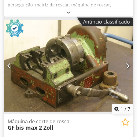
perseguição, matriz de roscar, máquina de roscar,
cortador de fio de tubo, cabeça de roscar -cabeça de corte
da rosca: rosca de tubo -Dimensões: ver imagens -Preço:
Anúncio classificado
por peça -Número: 4 peças -dimensões: 340/250/H60 mm -
Peso: 6 kg/cada Dcedpfefwx U Sex Alfok
1
/
7
Máquina de corte de rosca
GF
bis max 2 Zoll