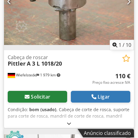
1
/
10
Cabeça de roscar
Pittler
A 3 L 1018/20
110 €
Wiefelstede
1 979 km
Preço fixo acresce IVA
Solicitar
Ligar
Condição:
bom (usado)
, Cabeça de corte de rosca, suporte
para corte de rosca, mandril de corte de rosca, mandril
para macho, ferramenta de fresagem, aparelho de corte
de rosca -Fabricante: Pittler, cabeça de corte de rosca
Anúncio classificado
auto-abertura -Tipo: Modelo A 3 L 1018/20 -Machos de