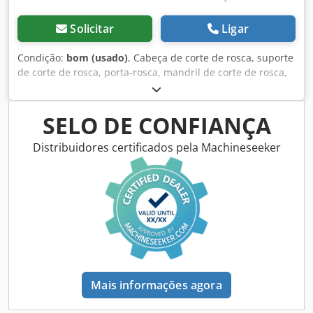
Solicitar
Ligar
Condição:
bom (usado)
, Cabeça de corte de rosca, suporte
de corte de rosca, porta-rosca, mandril de corte de rosca,
ferramenta de fresagem, aparelho de corte de rosca -
Fabricante: PCM, alicate de corte de rosca - Tipo: ET1-40
Dedpfswzhgnjx Alfjck - Tamanho: Ø12 mm - Dimensões:
SELO DE CONFIANÇA
Ø40 x 52 mm - Peso: 0,3 kg
Distribuidores certificados pela Machineseeker
Mais informações agora