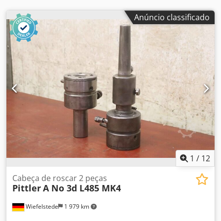
Anúncio classificado
1
/
12
Cabeça de roscar 2 peças
Pittler
A No 3d L485 MK4
Wiefelstede
1 979 km