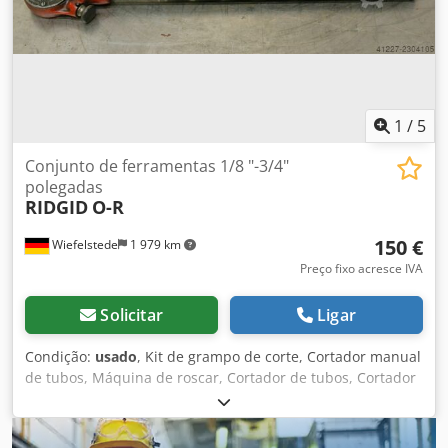
1
/
5
Conjunto de ferramentas 1/8 "-3/4"
polegadas
RIDGID
O-R
150 €
Wiefelstede
1 979 km
Preço fixo acresce IVA
Solicitar
Ligar
Condição:
usado
, Kit de grampo de corte, Cortador manual
de tubos, Máquina de roscar, Cortador de tubos, Cortador
de tubos, Cabeça de corte - para tamanho do tubo: máx.
3/4" polegadas -5x pontas de corte: 1/8", 1/4", 3/8", 1/2",
3/4" -Número: 1x conjuntos disponíveis Dcsdpfx