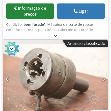
Informação de
Ligar
preços
Condição:
bom (usado)
, Máquina de corte de roscas,
cortador de roscas para tubos, cabeçote de corte de
roscas, mandril de corte de roscas, mandril de corte de
roscas, acessório de corte de roscas Dcsdpfx Alewq Nviofek
Anúncio classificado
- Fabricante: Rems, cabeçote de corte de roscas - Tamanho
do tubo: 2 1/2 a 4 polegadas - Diâmetro do eixo: veja as
fotos para dimensões - Dimensões: 410/400/H340 mm -
Peso: 50 kg