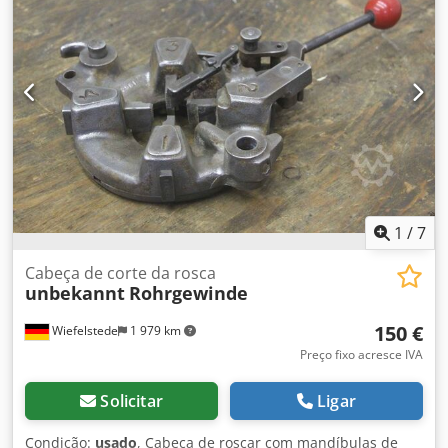
400/250/H270 mm -Peso: 22 kg
1
/
7
Cabeça de corte da rosca
unbekannt
Rohrgewinde
150 €
Wiefelstede
1 979 km
Preço fixo acresce IVA
Solicitar
Ligar
Condição:
usado
, Cabeça de roscar com mandíbulas de