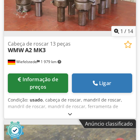
1
/
14
Cabeça de roscar 13 peças
WMW
A2 MK3
Wiefelstede
1 979 km
Informação de
Ligar
preços
Condição:
usado
, cabeça de roscar, mandril de roscar,
mandril de roscar, mandril de roscar, ferramenta de
fresar, acessório de roscar Fabricante: WMW, cabeças de
roscar de abertura automática tipo A2 13 peças Dedperu
Anúncio classificado
Ra Sofx Alfock -Tamanho: M16 x 1,75 suporte MK3 2 peças
-Tamanho: M10 x 1,5 1 peça -Tamanho: Ø 17 mm 10 peças
-Preço/entrega: completo -Dimensões de transporte: