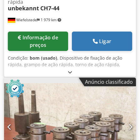
rápida
unbekannt
CH7-44
Wiefelstede
1 979 km
Informação de
Ligar
preços
Condição:
bom (usado)
, Dispositivo de fixação de ação
rápida, grampo de ação rápida, torno de ação rápida,
dispositivo de perfuração, torno de máquina, torno de
máquina de perfuração, luva de fixação, pinça -Cabeça de
Anúncio classificado
corte de rosca: cabeça de corte de rosca de abertura
automática Dcedpfx Alsv Uw Amofok -Tipo: CH7-44 -
Imagem: M48 - Pinça: Ø 25 mm -Dimensões: 330/210/H135
mm -Peso: 17,4 kg