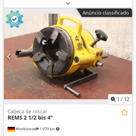
de rosquear, aparelho para roscas em tubos, cabeçote de
corte, cabeçote para corte de parafusos - Fabricante:
Anúncio classificado
Ridgid, modelo do cabeçote de rosqueamento 5008 -
Tamanho do tubo: 1/4 até 1" - Mandíbulas de corte
instaladas: 1" - Dimensões: 190/240/A75 mm
Djdjyquwqepfx Alfjck - Peso: 3,4 kg
1
/
12
Cabeça de roscar
REMS
2 1/2 bis 4"
Wiefelstede
1 979 km