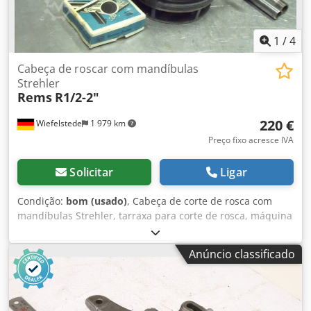
1
/
4
Cabeça de roscar com mandíbulas
Strehler
Rems
R1/2-2"
220 €
Wiefelstede
1 979 km
Preço fixo acresce IVA
Solicitar
Ligar
Condição:
bom (usado)
, Cabeça de corte de rosca com
mandíbulas Strehler, tarraxa para corte de rosca, máquina
de corte de rosca, cortadora de rosca para tubos Dcedpfx
Alsb A N Uqsfok -Rosca em polegadas: 1/2" - 2" -
Anúncio classificado
Embalagem: em contato -Peso: 15 kg