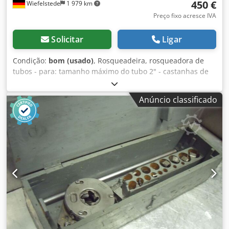
450 €
Wiefelstede
1 979 km
Preço fixo acresce IVA
Solicitar
Ligar
Condição:
bom (usado)
, Rosqueadeira, rosqueadora de
tubos - para: tamanho máximo do tubo 2" - castanhas de
corte: 1" - acionamento: através de 3 engrenagens Djdpob
A Iyasfx Alfsck - dimensões: 550/360/A240 mm - peso: 55 kg
Anúncio classificado