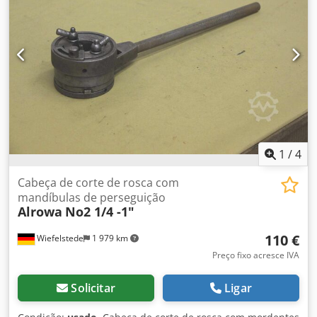
1
/
4
Cabeça de corte de rosca com
mandíbulas de perseguição
Alrowa
No2 1/4 -1"
110 €
Wiefelstede
1 979 km
Preço fixo acresce IVA
Solicitar
Ligar