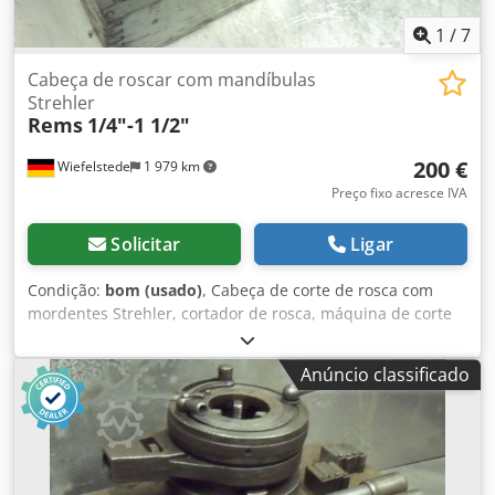
1
/
7
Cabeça de roscar com mandíbulas
Strehler
Rems
1/4"-1 1/2"
200 €
Wiefelstede
1 979 km
Preço fixo acresce IVA
Solicitar
Ligar
Condição:
bom (usado)
, Cabeça de corte de rosca com
mordentes Strehler, cortador de rosca, máquina de corte
de roscas, cortador de roscas para tubos Dedpfx Asb A
Racjlfeck -Rosca em polegadas: 1/4"-1 1/2" polegada -Peso:
Anúncio classificado
14,5 kg