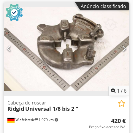
Anúncio classificado
1
/
6
Cabeça de roscar
Ridgid
Universal 1/8 bis 2 "
420 €
Wiefelstede
1 979 km
Preço fixo acresce IVA