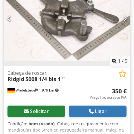
1
/
9
Cabeça de roscar
Ridgid
5008 1/4 bis 1 "
350 €
Wiefelstede
1 979 km
Preço fixo acresce IVA
Solicitar
Ligar
Condição:
bom (usado)
, Cabeça de rosqueamento com
mandíbulas tipo Strehler, rosqueadeira manual, máquina