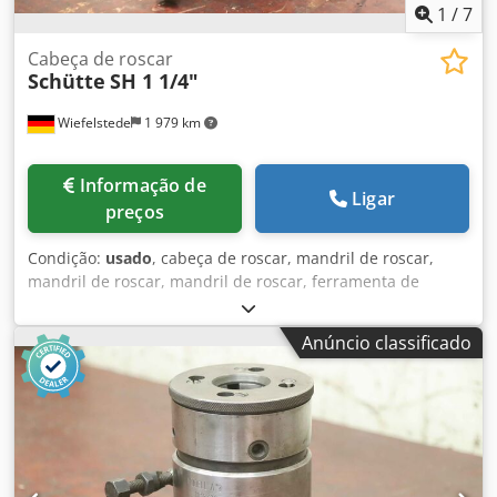
1
/
7
Cabeça de roscar
Schütte
SH 1 1/4"
Wiefelstede
1 979 km
Informação de
Ligar
preços
Condição:
usado
, cabeça de roscar, mandril de roscar,
mandril de roscar, mandril de roscar, ferramenta de
fresar, acessório de roscar Fabricante: Alfred H. Schütte,
cabeça de roscar de abertura automática -Tipo: SH 1 1/4"
Anúncio classificado
Dedpfx Aeu S Tbuolfock -Haste: Ø 40 x 100 mm -Dimensão:
170/155/H225 mm -Peso: 8,6 kg