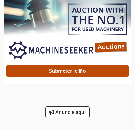
Máquina De Barbear
Máquina De Carpintaria
Máquina De Costura De Fio
Máquina De Dobra De Arame
Máquina De Entalhe
Máquina De Fabricação De
Submeter leilão
Máquina De Forjamento
Máquina De Marcenaria
Máquina De Soldadura
Anuncie aqui
Máquina De Trabalhar Metal
Máquina Do Bordado