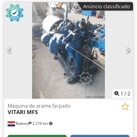
Anúncio classificado
1
/
2
Máquina de arame farpado
VITARI
MFS
Đakovo
2 276 km