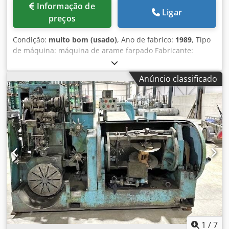
Informação de
Ligar
preços
Condição:
muito bom (usado)
, Ano de fabrico:
1989
, Tipo
de máquina: máquina de arame farpado Fabricante:
VITARI Chedsw N D Suspfx Ai Nsa Modelo: MFS Ano de
construção: 1989 Diâmetro do fio principal: 1,6-2,8 mm
Anúncio classificado
Diâmetro do fio dos farpas: 1,6-2,5 mm Produtividade –
metros/min: 27-47 Distância entre farpas: 50-150 mm
Condição: excelente
1
/
7