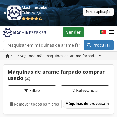
Machineseeker
Para a aplicação
Grátis na loja
Vender
Procurar
/ ... / Segunda mão máquinas de arame farpado
Máquinas de arame farpado comprar
usado
(2)
Filtro
Relevância
Máquinas de processament
Remover todos os filtros