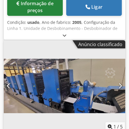
Informação de
Ligar
preços
Condição:
usado
, Ano de fabrico:
2005
, Configuração da
Linha 1. Unidade de Desbobinamento - Desbobinador de
bobinas Serame 2. Sistema de Tratamento Corona -
Unidade de tratamento corona Ferrarini & Benelli;
Anúncio classificado
projetada para tratamento em ambos os lados. Atualmente
apenas o lado superior está ativo. 3. Sistema de Sucção da
Bobina - Unidade de sucção de bobina Kelva 4.
Alimentação com Registro da Bobina Unidades de
Impressão (Offset) 5. Unidade de Impressão DW 1 – Offset
6. Unidade de Impressão DW 2 – Offset - Secagem UV IST 7.
Dispositivo de Virada da Bobina - Unidade de inversão de
bobina Configurações de impressão possíveis: 2 / 6 cores
de impressão Até 8 cores de impressão 8. Unidade de
Impressão DW 3 – Offset 9. Unidade de Impressão DW 4 –
Offset 10. Unidade de Impressão DW 5 – Offset 11.
Unidade de Impressão DW 6 – Offset Secagem UV IST 12.
Unidade de Impressão DW 7 – Offset 13. Unidade de
Impressão DW 8 – Offset Secagem UV Revestimento e
1
/
5