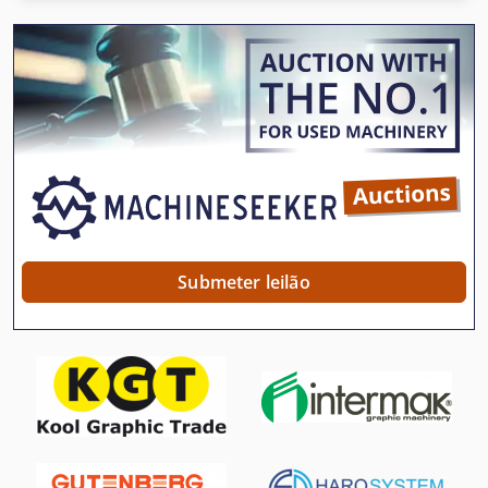
Impressora Uv
Impressoras Da Caixa
Impressão Digital
Maquina De Etiquetar
Maquina De Impressao Tipografica
Maquina De Impressão
Maquina De Impressão Digital
Submeter leilão
Maquina De Impressão Offset
Maquina De Rotulagem
Máquina De Etiquetas
Máquina De Impressão De Tela