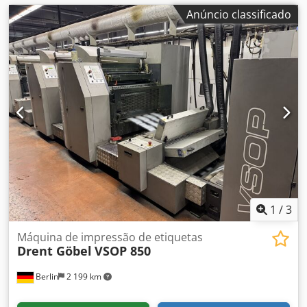
Anúncio classificado
1
/
3
Máquina de impressão de etiquetas
Drent Göbel
VSOP 850
Berlin
2 199 km