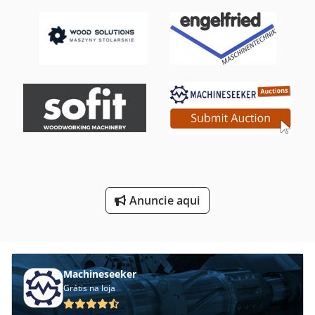
Instalação De Moagem De Espiral
Instalações De Cortar
Instalações De Funcionamento
Instalações De Preservação
Máquinas De Impressão
Plantador De
Anuncie aqui
Unidade De Revestimento
Machineseeker
Grátis na loja