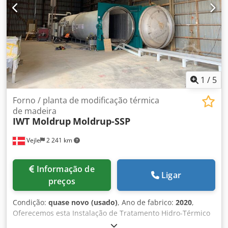
1
/
5
Forno / planta de modificação térmica
de madeira
IWT Moldrup
Moldrup-SSP
Vejle
2 241 km
Informação de
Ligar
preços
Condição:
quase novo (usado)
, Ano de fabrico:
2020
,
Oferecemos esta Instalação de Tratamento Hidro-Térmico
IWT Moldrup-SPP usada. Planta industrial MOLDRUP-SPP