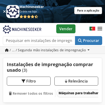
Machineseeker
Para a aplicação
Grátis na loja
Vender
Procurar
/ ... / Segunda mão instalações de impregnação
Instalações de impregnação comprar
usado
(3)
Filtro
Relevância
Máquinas para trabalhar ma
Remover todos os filtros