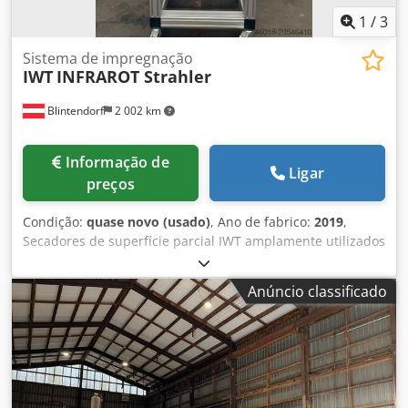
madeira que buscam desempenho confiável e de alta
1
/
3
qualidade em impregnação. Especificações técnicas
disponíveis mediante solicitação.
Sistema de impregnação
IWT
INFRAROT Strahler
Blintendorf
2 002 km
Informação de
Ligar
preços
Condição:
quase novo (usado)
, Ano de fabrico:
2019
,
Secadores de superfície parcial IWT amplamente utilizados
na indústria automotiva, Cjdpfx Ahjxxa Nmo Ieha
Anúncio classificado