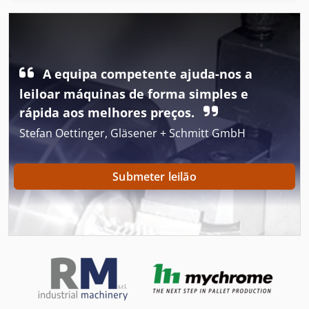
Imprensa De Impressão
Impressora De Produção
A equipa competente ajuda-nos a
Impressão Da Tela
leiloar máquinas de forma simples e
Impressões De Imprensa Folheado
rápida aos melhores preços.
Stefan Oettinger, Gläsener + Schmitt GmbH
Inclina-Se Em Máquinas-Ferramenta
Inserção De Máquinas
Submeter leilão
Instalação Da Cópia
Instalação De Armazenamento
Instalação De Corte
Instalação De Fritura Profunda
Instalação De Manufactura