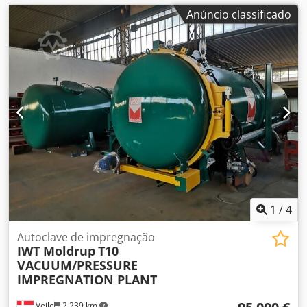
Anúncio classificado
1
/
4
Autoclave de impregnação
IWT Moldrup
T10
VACUUM/PRESSURE
IMPREGNATION PLANT
Vejle
2 239 km