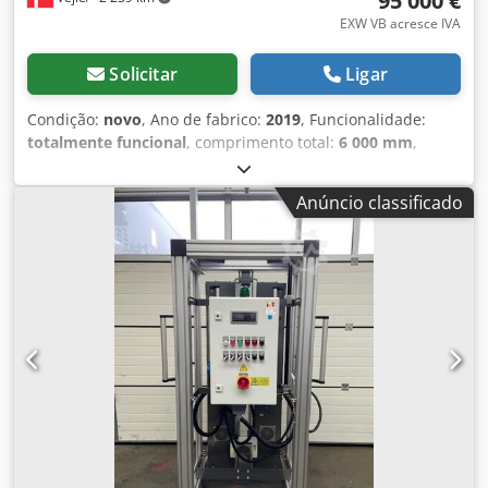
95 000 €
EXW VB acresce IVA
Solicitar
Ligar
Condição:
novo
, Ano de fabrico:
2019
, Funcionalidade:
totalmente funcional
, comprimento total:
6 000 mm
,
largura total:
1 800 mm
, Instalação industrial de
impregnação a vácuo e pressão, projetada para
Anúncio classificado
tratamento de madeira eficiente e uniforme. O modelo T10
possui autoclave com Ø1.800 mm × 6.000 mm,
processando 8–9 m³ de madeira por ciclo, com pressão
operacional de até 15 bar (abs). Codpfxjx Sdpts Ah Isha A
planta é totalmente automatizada via PLC, permitindo
controle preciso de vácuo, pressão, tempo e absorção de
preservativo. Construída conforme a norma EN 13445, com
inspeção por órgão independente, é adequada para
preservativos modernos livres de cromo e arsênico. O
sistema completo inclui vaso de pressão, tanque de
trabalho, bombas de vácuo e pressão, sistema de limpeza,
sistema de carga por carro e dispositivos de segurança.
Ideal para serrarias e processadores industriais de