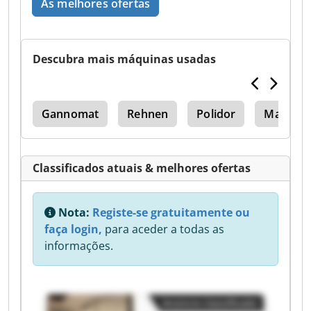
Às melhores ofertas
Descubra mais máquinas usadas
100
Gannomat
Rehnen
Polidor
Masterw
Classificados atuais & melhores ofertas
Nota:
Registe-se gratuitamente ou
faça login,
para aceder a todas as
informações.
Anúncio classificado