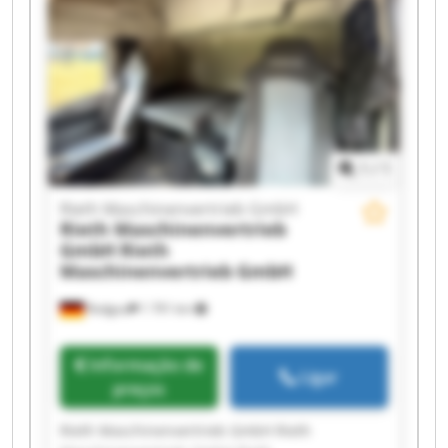
1
/
1
Rieth Maschinenvertrieb GmbH
Rieth Maschinenvertrieb
GmbH
Rieth
Maschinenvertrieb GmbH
Rodgau
1 791 km
Informação de
Ligar
preços
Rieth Maschinenvertrieb GmbH Rieth