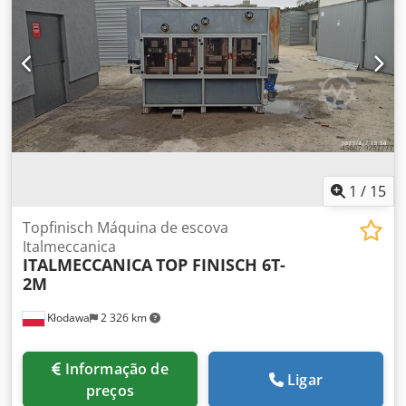
Diâmetro do eixo: 30 mm Máx. roda de moagem: 350 mm
comprimento da roda de moagem: 275 mm Peso: aprox.
180 kg Art.-No. 1090-900000 incluindo: 1 peça de
velocidade continuamente ajustável No. 1090-990010 2
peças Vario Modular D. 300 mm, L. 250 mm Não. 1090-
990107 Codpfxevwf Sno Ab Neha Local de armazenamento
97447 Gerolzhofen Entrega no estado atual conforme
inspecionado - carregamento livre -
1
/
15
Topfinisch Máquina de escova
Italmeccanica
ITALMECCANICA
TOP FINISCH 6T-
2M
Kłodawa
2 326 km
Informação de
Ligar
preços