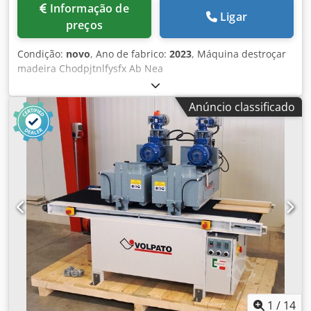
Informação de
Ligar
preços
Condição:
novo
, Ano de fabrico:
2023
, Máquina destroçar
madeira Chodpjtnlfysfx Ab Nea
Anúncio classificado
1
/
14