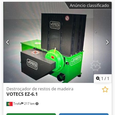
Anúncio classificado
1
/
1
Destroçador de restos de madeira
VOTECS
EZ-6.1
Trofa
217 km