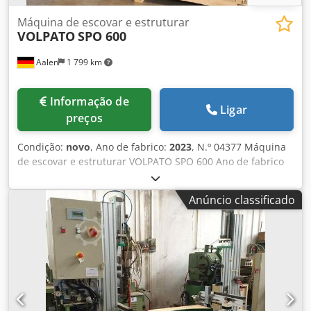
Máquina de escovar e estruturar
VOLPATO
SPO 600
Aalen
1 799 km
Informação de
Ligar
preços
Condição:
novo
, Ano de fabrico:
2023
, N.º 04377 Máquina
de escovar e estruturar VOLPATO SPO 600 Ano de fabrico
2023, novo, imediatamente disponível, fabricado em Itália
A VOLPATO constrói máquinas de lixar há mais de 60 anos
Anúncio classificado
Largura de trabalho 600 mm Chodpfx Ajqrtv Rsb Nsa
Máquina aberta lateralmente para duas passagens e
largura de lixagem dupla de 1200 mm Regulação eléctrica
da altura de ambas as unidades, independentemente uma
da outra Altura máxima de lixagem 330 mm (360 mm)
consoante o diâmetro da escova Ambas as escovas podem
ser inclinadas 0-10° (20°) Diâmetro máximo das escovas
320 mm Rotação da escova infinitamente variável 180 - 600