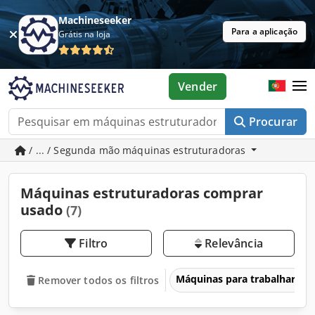
Machineseeker
Para a aplicação
Grátis na loja
Vender
Procurar
/ ... / Segunda mão máquinas estruturadoras
Máquinas estruturadoras comprar
usado
(7)
Filtro
Relevância
Máquinas para trabalhar ma
Remover todos os filtros