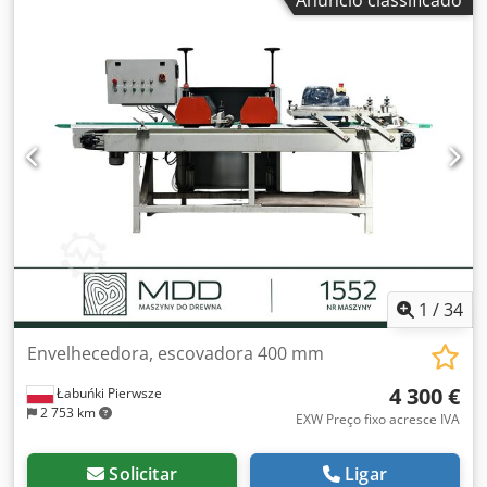
1
/
34
Envelhecedora, escovadora 400 mm
4 300 €
Łabuńki Pierwsze
2 753 km
EXW Preço fixo acresce IVA
Solicitar
Ligar