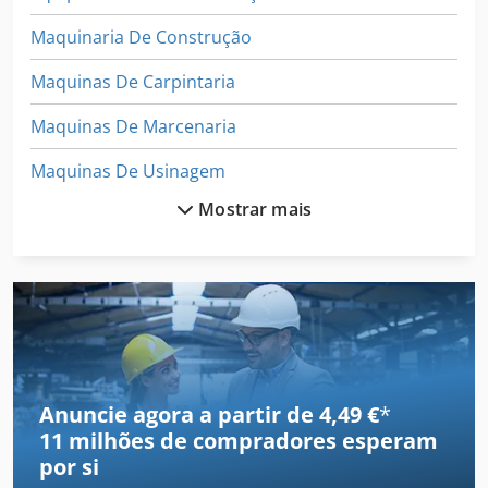
Maquinaria De Construção
Maquinas De Carpintaria
Maquinas De Marcenaria
Maquinas De Usinagem
Mostrar mais
Máquina De Carpintaria
Máquina De Condução
Máquina De Construção
Máquina De Engrenagem
Máquina De Estratificação
Anuncie agora a partir de 4,49 €
*
11 milhões de compradores
esperam
Máquina De Fabricação De
por si
Máquina De Forjamento