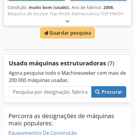
Condição:
muito bom (usado)
, Ano de fabrico:
2008
,
Máquina de escovar Top Finish Italmeccanica TOP FINISH
6T -2M máquina de escovar um eixo horizontal dois pinos
de borda dois pinos rotativos Chsdpfxsk Iu Hve Ab Nja
Guardar pesquisa
Usado máquinas estruturadoras
(7)
Agora pesquise todo o Machineseeker com mais de
200 000 máquinas usadas.
Procurar
Percorra as designações de máquinas
mais populares:
Equipamentos De Construção