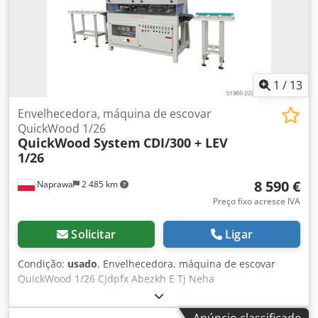
1
/
13
Envelhecedora, máquina de escovar
QuickWood 1/26
QuickWood System
CDI/300 + LEV
1/26
8 590 €
Naprawa
2 485 km
Preço fixo acresce IVA
Solicitar
Ligar
Condição:
usado
, Envelhecedora, máquina de escovar
QuickWood 1/26 Cjdpfx Abezkh E Tj Neha
Anúncio classificado