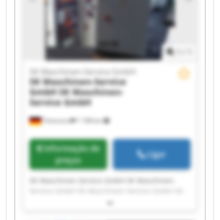
GmbH SK Maschinen-Service GmbH SK
Maschinen-Service GmbH SK Maschinen-Service
GmbH
1
/
1
SK Maschinen-Service GmbH
SK Maschinen-Service
GmbH
SK Maschinen-
Service GmbH
Tönisvorst
1 748 km
Informação de
Ligar
preços
SK Maschinen-Service GmbH SK Maschinen-
Service GmbH SK Maschinen-Service GmbH SK
Maschinen-Service GmbH SK Maschinen-Service
GmbH SK Maschinen-Service GmbH SK