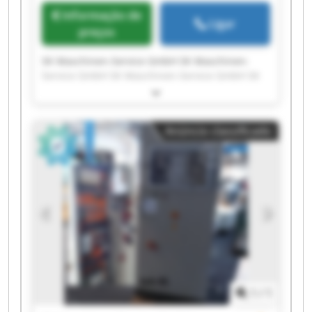
Informação de
Ligar
preços
SK Maschinen-Service GmbH SK Maschinen-
Service GmbH SK Maschinen-Service GmbH SK
Maschinen-Service GmbH SK Maschinen-Service
GmbH SK Maschinen-Service GmbH SK
Maschinen-Service GmbH SK Maschinen-Service
Anúncio classificado
GmbH SK Maschinen-Service GmbH SK
Maschinen-Service GmbH SK Maschinen-Service
GmbH SK Maschinen-Service GmbH SK
Maschinen-Service GmbH SK Maschinen-Service
GmbH SK Maschinen-Service GmbH SK
Maschinen-Service GmbH SK Maschinen-Service
GmbH SK Maschinen-Service GmbH SK
Maschinen-Service GmbH SK Maschinen-Service
GmbH
1
/
1