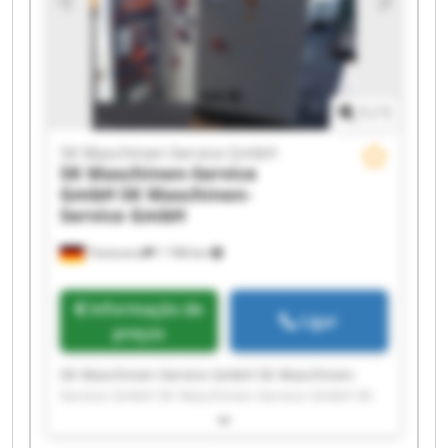
GmbH SK Maschinen-Service GmbH SK
Maschinen-Service GmbH SK Maschinen-Service
GmbH
1
/
1
SK Maschinen-Service GmbH
SK Maschinen-Service
GmbH
SK Maschinen-
Service GmbH
Tönisvorst
1 748 km
Informação de
Ligar
preços
SK Maschinen-Service GmbH SK Maschinen-
Service GmbH SK Maschinen-Service GmbH SK
Maschinen-Service GmbH SK Maschinen-Service
GmbH SK Maschinen-Service GmbH SK