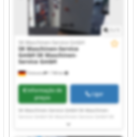
Maschinen-Service GmbH SK Maschinen-Service
GmbH
1
/
1
SK Maschinen-Service GmbH
SK Maschinen-Service
GmbH
SK Maschinen-
Service GmbH
Tönisvorst
1 748 km
Informação de
Ligar
preços
SK Maschinen-Service GmbH SK Maschinen-
Service GmbH SK Maschinen-Service GmbH SK
Maschinen-Service GmbH SK Maschinen-Service
GmbH SK Maschinen-Service GmbH SK
Maschinen-Service GmbH SK Maschinen-Service