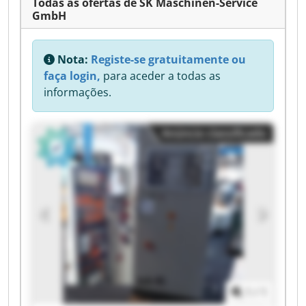
Todas as ofertas de SK Maschinen-Service
GmbH
Nota:
Registe-se gratuitamente ou
faça login,
para aceder a todas as
informações.
Anúncio classificado
1
/
1