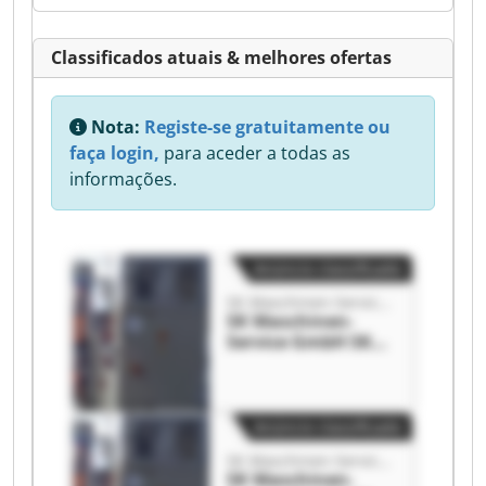
Classificados atuais & melhores ofertas
Nota:
Registe-se gratuitamente ou
faça login,
para aceder a todas as
informações.
Anúncio classificado
SK Maschinen-Service GmbH
SK Maschinen-
Service GmbH SK
Maschinen-Service
GmbH
Anúncio classificado
SK Maschinen-Service GmbH
SK Maschinen-