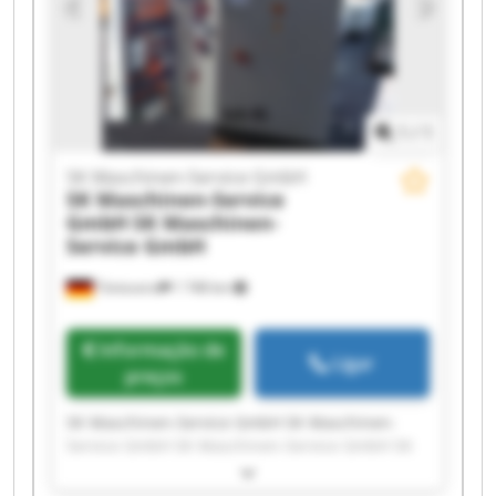
GmbH SK Maschinen-Service GmbH SK
Maschinen-Service GmbH SK Maschinen-Service
GmbH
1
/
1
SK Maschinen-Service GmbH
SK Maschinen-Service
GmbH
SK Maschinen-
Service GmbH
Tönisvorst
1 748 km
Informação de
Ligar
preços
SK Maschinen-Service GmbH SK Maschinen-
Service GmbH SK Maschinen-Service GmbH SK
Maschinen-Service GmbH SK Maschinen-Service
GmbH SK Maschinen-Service GmbH SK