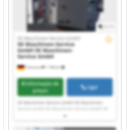
Maschinen-Service GmbH SK Maschinen-Service
GmbH
1
/
1
SK Maschinen-Service GmbH
SK Maschinen-Service
GmbH
SK Maschinen-
Service GmbH
Tönisvorst
1 748 km
Informação de
Ligar
preços
SK Maschinen-Service GmbH SK Maschinen-
Service GmbH SK Maschinen-Service GmbH SK
Maschinen-Service GmbH SK Maschinen-Service
GmbH SK Maschinen-Service GmbH SK
Maschinen-Service GmbH SK Maschinen-Service