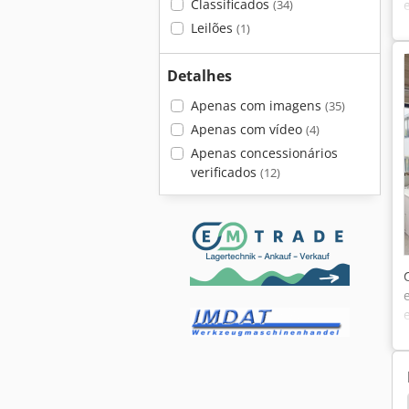
Classificados
(34)
Leilões
(1)
Detalhes
Apenas com imagens
(35)
Apenas com vídeo
(4)
Apenas concessionários
verificados
(12)
Envolvente
Escritório
Construção
Tenda