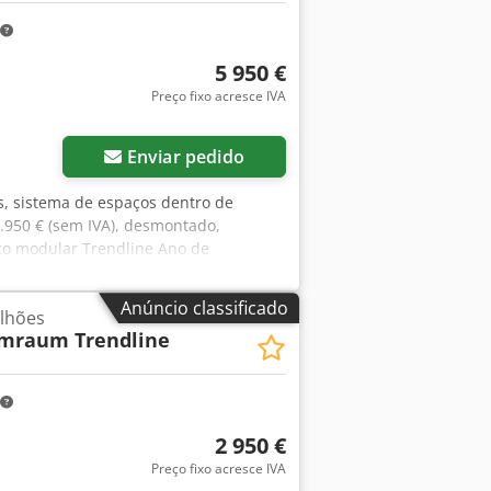
mestre de 2026 Localização: Hamburgo
5 950 €
Preço fixo acresce IVA
Enviar pedido
es, sistema de espaços dentro de
5.950 € (sem IVA), desmontado,
aço modular Trendline Ano de
 com capacidade máxima de carga de
e 1,03 m Comprimento:
Anúncio classificado
lhões
te 4,25 m (4 módulos) Altura:
mraum Trendline
em três lados e, portanto, um dos
., se disponível Sem piso Venda sem
 4.º trimestre de 2026 Localização:
2 950 €
Preço fixo acresce IVA