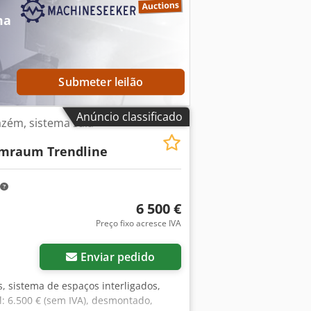
os, mais um módulo estreito) Altura
o fechados em três lados e, portanto,
ma
 etc., na medida do possível Sem piso
onível: a partir de aproximadamente o
Submeter leilão
Anúncio classificado
azém, sistema sala-
mraum Trendline
6 500 €
Preço fixo acresce IVA
Enviar pedido
s, sistema de espaços interligados,
l: 6.500 € (sem IVA), desmontado,