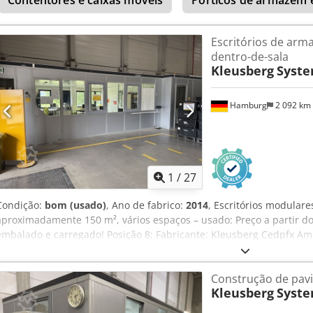
encostados a uma das paredes do pavilhão. Inclui iluminação, etc.
sem mobiliário, etc. Estado: bom Disponível: a partir de aproximad
Localização: Hamburgo
Escritórios de arm
dentro-de-sala
Kleusberg
Syste
Hamburg
2 092 km
1
/
27
Condição:
bom (usado)
, Ano de fabrico:
2014
, Escritórios modulare
aproximadamente 150 m², vários espaços – usado: Preço a partir do 
embalado e carregado! Posição 8: Fabricante: Kleusberg Cedpfx Am
Trendline Ano de fabricação: desconhecido, provavelmente 2014 T
máxima de carga de 100 kg Largura do módulo: aproximadamente 
Construção de pavi
aproximadamente 21,40 m Largura: aproximadamente 7,60 m ou 8,1
Kleusberg
Syste
aproximadamente 2,96 m Várias portas Todos os escritórios são fec
dos lados está encostado à parede do pavilhão. Inclui iluminação, e