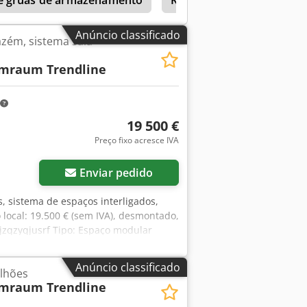
, quando disponível. Sem piso. Venda
amente o 4.º trimestre de 2026
Anúncio classificado
azém, sistema sala-
mraum Trendline
19 500 €
Preço fixo acresce IVA
Enviar pedido
s, sistema de espaços interligados,
local: 19.500 € (sem IVA), desmontado,
jzqzyqjusrf Tipo: Espaço modular
elhado acessível, com capacidade
1,03 m Comprimento:
Anúncio classificado
lhões
0 m (6-7 módulos) Altura:
mraum Trendline
hados em três lados e, portanto, um
tc., conforme disponível. Sem piso.