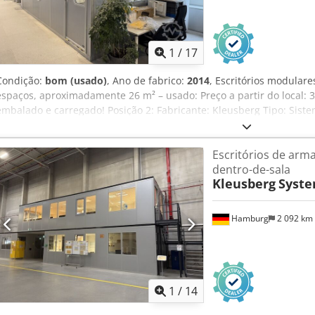
1
/
17
Condição:
bom (usado)
, Ano de fabrico:
2014
, Escritórios modular
espaços, aproximadamente 26 m² – usado: Preço a partir do local: 
embalado e carregado! Posição 2: Fabricante: Kleusberg Tipo: Sis
fabricação: desconhecido, provavelmente 2014 Telhado acessível,
100 kg Largura do módulo: aproximadamente 1,03 m Comprimento:
Escritórios de arm
Profundidade: aproximadamente 4,24 m (4 módulos) Altura no piso
dentro-de-sala
porta Todos os escritórios são fechados em três lados e, portanto,
Kleusberg
Syste
do pavilhão. Sem piso. Estado: bom. Codpfx Amezqz A Eeuorf Dispo
4.º trimestre de 2026. Localização: Hamburgo.
Hamburg
2 092 km
1
/
14