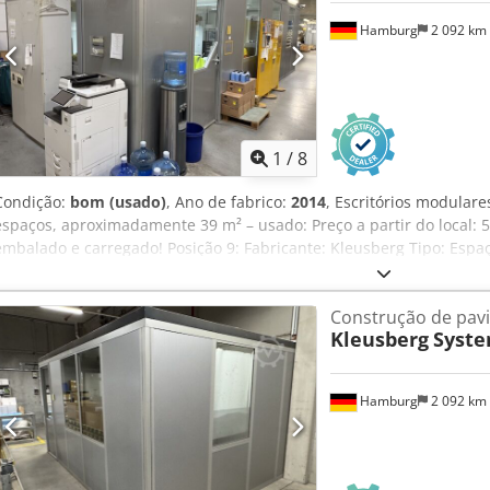
Venda sem móveis, etc. Estado: bom Disponível: a partir do 4.º tri
Hamburg
2 092 km
1
/
8
Condição:
bom (usado)
, Ano de fabrico:
2014
, Escritórios modular
espaços, aproximadamente 39 m² – usado: Preço a partir do local: 
embalado e carregado! Posição 9: Fabricante: Kleusberg Tipo: Esp
fabricação: desconhecido, provavelmente 2014 Telhado acessível,
100 kg Csdpfozqzxtjx Amuerf Largura do módulo: aproximadament
Construção de pavi
aproximadamente 9,30 m (9 módulos) Profundidade: aproximadamen
Kleusberg
Syste
aproximadamente 2,96 m 1 porta Todos os escritórios são fechados 
lados está encostado na parede do armazém Inclui iluminação, etc
móveis, etc. Estado: bom Disponível: a partir de aproximadamente o
Hamburg
2 092 km
Hamburgo