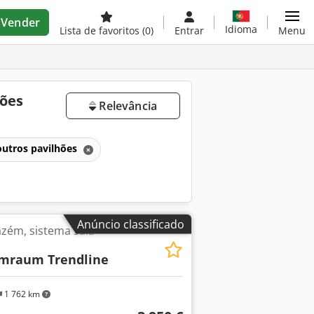
Vender
Idioma
Lista de favoritos
(0)
Entrar
Menu
hões
Relevância
utros pavilhões
Anúncio classificado
azém, sistema sala-
mraum Trendline
1 762 km