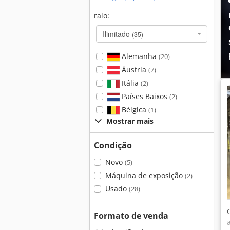
raio:
Ilimitado
(35)
Alemanha
(20)
Áustria
(7)
Itália
(2)
Países Baixos
(2)
Bélgica
(1)
Mostrar mais
Condição
Novo
(5)
Máquina de exposição
(2)
Usado
(28)
Formato de venda