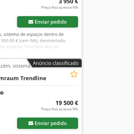
3 950 €
Preço fixo acresce IVA
Enviar pedido
es, sistema de espaços dentro de
3.950,00 € (sem IVA), desmontado,
tema modular Trendline Ano de
 com capacidade máxima de carga de
 aproximadamente 6,31 m (6 módulos)
Anúncio classificado
azém, sistema sala-
 térreo: aproximadamente 2,96 m 1
 um dos lados está encostado à parede
mraum Trendline
nível: a partir de aproximadamente o
19 500 €
Preço fixo acresce IVA
Enviar pedido