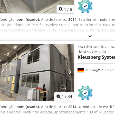
1
/
8
Condição:
bom (usado)
, Ano de fabrico:
2014
, Escritórios modulare
aproximadamente 19 m² – usados: Preço a partir do local: 2.950 € 
carregado! Posição 10: Fabricante: Kleusberg Tipo: Sistema modula
desconhecido, provavelmente 2014 Telhado acessível, com capaci
Largura do módulo: aproximadamente 1,03 m Comprimento: aprox
Escritórios de arm
Profundidade: aproximadamente 3,64 m (3 módulos e 1 estreito) A
dentro-de-sala
Todos os escritórios são fechados em três lados e, portanto, estã
Kleusberg
Syste
Inclui iluminação, etc., se disponível Sem piso Venda sem mobiliário
de aproximadamente o 4.º trimestre de 2026 Localização: Hambur
Hamburg
2 092 km
1
/
34
Condição:
bom (usado)
, Ano de fabrico:
2014
, 4 módulos de escritó
dois andares, incluindo escada, aproximadamente 139 m² – usado: Pr