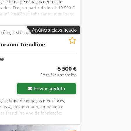
es, sistema de espaços dentro de
dos: Preço a partir do local: 19.500 €
orf Posição 1: Fabricante: Kleusberg
provavelmente 2014 Altura: cerca de 6
argura do módulo: aprox. 1,03 m
Anúncio classificado
azém, sistema sala-
rox. 4,40 m de comprimento
odos os escritórios são fechados em
mraum Trendline
vilhão. Sem piso. Estado: bom
ocalização: Hamburgo
6 500 €
Preço fixo acresce IVA
Enviar pedido
es, sistema de espaços modulares,
em IVA), desmontado, embalado e
ar Trendline Ano de fabricação:
dade máxima de carga de 100 kg
o): aproximadamente 9,94 m (10