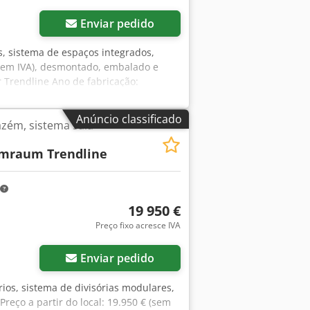
Enviar pedido
s, sistema de espaços integrados,
(sem IVA), desmontado, embalado e
r Trendline Ano de fabricação:
dade máxima de carga de 100 kg
imadamente 5,24 m (5 módulos)
Anúncio classificado
azém, sistema sala-
ltura: aproximadamente 2,96 m 1 porta
o encostados em uma parede do galpão
mraum Trendline
, etc. Estado: bom Disponível: a partir
go Crodezqzw Ajpfx Amusf
19 950 €
Preço fixo acresce IVA
Enviar pedido
rios, sistema de divisórias modulares,
eço a partir do local: 19.950 € (sem