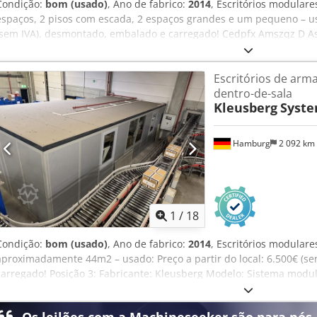
Condição:
bom (usado)
, Ano de fabrico:
2014
, Escritórios modular
espaços, 2 pisos com escada, 2 espaços grandes e um pequeno – usa
(sem IVA), desmontado, embalado e carregado! Cedpfx Amszqz D Asu
Tipo: Sistema modular Trendline Ano de fabricação: desconhecido, 
m Telhado acessível, com capacidade máxima de carga de 100 kg L
Escritórios de arm
Comprimento: aprox. 21,40 m, a "abertura" para passagem tem ap
dentro-de-sala
Profundidade: aprox. 4,24 m Altura do piso térreo: aprox. 2,86 m T
Kleusberg
Syste
três lados e, portanto, um dos lados está encostado à parede do pa
Disponível: a partir de aproximadamente o 4.º trimestre de 2026 L
Hamburg
2 092 km
1
/
18
Condição:
bom (usado)
, Ano de fabrico:
2014
, Escritórios modular
aproximadamente 44m2 – usado: Preço a partir do local: 6.500€ (s
carregado! Posição 3: Fabricante: Kleusberg Modelo: Sistema modul
desconhecido, provavelmente 2014 Telhado acessível, com capaci
Largura do módulo: aproximadamente 1,03 m Comprimento (intern
Os leilões com a Machineseeker são para nós