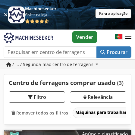
Machineseeker
Para a aplicação
Grátis na loja
Vender
Procurar
/ ... / Segunda mão centro de ferragens
Centro de ferragens comprar usado
(3)
Filtro
Relevância
Máquinas para trabalhar ma
Remover todos os filtros
Anúncio classificado