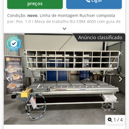
Ligar
preços
Condição:
novo
, Linha de montagem Ruchser composta
por: Pos. 1.0 / Mesa de trabalho RU-CBM 4000 com guia de
deslizamento alongada em 500 mm para a montagem
adicional de uma máquina de aparafusamento de
Anúncio classificado
suportes de alumínio para RU-CSA-SMB ou RU-CSA-SMZD
com aparafusadora especial RU-SH, mesa de apoio
comprimento 4000 mm, largura 1400 mm, inclinação da
plataforma de trabalho ajustável manualmente. Suporte
para tesoura de fixação ou prensa de fixação. 16 suportes
giratórios para fixar as asas, totalmente rebatíveis
pneumaticamente para permitir o deslocamento sem
obstáculos das asas na superfície da mesa. Dispositivo
para detetar o comprimento da fixação da asa, para um
posicionamento constante e variável/centralizado da
transmissão para asas já perfuradas, identificação visual
Dksdped Ih Husfx Afasr das dimensões das fixações. RU-
SH, aparafusadora especial com corte de profundidade
pneumático, montada num carro de deslocamento,
1
/
4
controle de segurança, ajuste de altura pneumático,