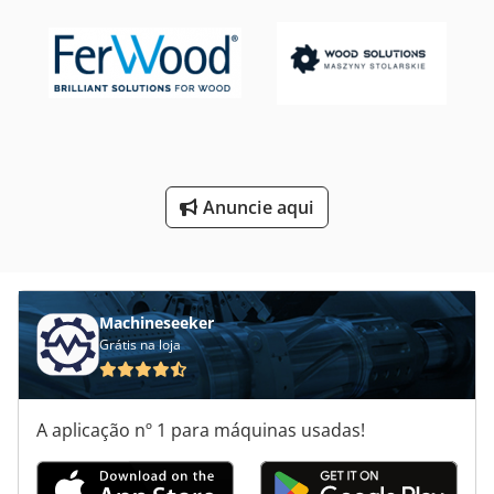
Centro De Usinagem Vertical
Centros De Maquinaçao
Centros De Usinagem
Ferramenta E Moinho De Corte
Anuncie aqui
Ferramentas De Corte
Ferramentas De Mão
Machineseeker
Grátis na loja
A aplicação nº 1 para máquinas usadas!