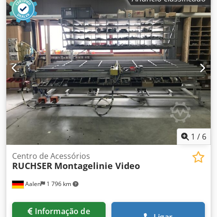
1
/
6
Centro de Acessórios
RUCHSER
Montagelinie Video
Aalen
1 796 km
Informação de