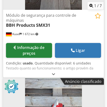
1
/
7
Módulo de segurança para controle de
máquinas
BBH Products
SMX31
Kusel
1 672 km
Informação de
Ligar
preços
Condição:
usado
, Quantidade disponível: 6 unidades
Testado quanto ao funcionamento; o artigo provém da
desmontagem de instalações de um fornecedor de
componentes para a indústria automóvel Fabricante: BBH
Anúncio classificado
Products GmbH Modelo: SMX31 Tipo: Módulo de
segurança para controlo de máquinas Tensão de
alimentação: 24 V DC Função: Monitorização de paragens
de emergência, portas e barreiras de luz Aprovações: EN
ISO 13849-1, SIL 3, PL e Codpszmm I Sofx Ah Asha