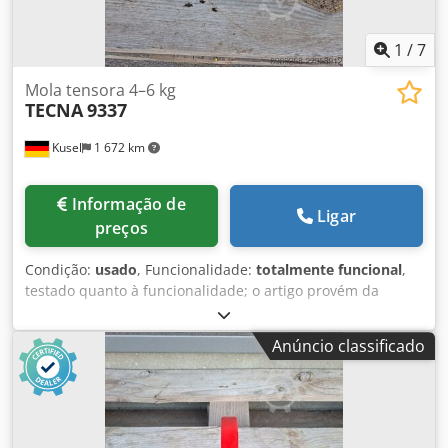
1
/
7
Mola tensora 4–6 kg
TECNA
9337
Kusel
1 672 km
Informação de
Ligar
preços
Condição:
usado
, Funcionalidade:
totalmente funcional
,
testado quanto à funcionalidade; o artigo provém da
desmontagem de instalações de um fornecedor da
indústria automóvel Fabricante: TECNA Tipo: 9337
Anúncio classificado
Intervalo de carga: 4–6 kg Comprimento do cabo: 2,0 m
Invólucro: fundição de alumínio sob pressão Chjdpfxozmm
Rao Ah Aja Suspensão: giratório com bloqueio de
segurança Área de aplicação: alívio de carga de
ferramentas, linhas de montagem Bloqueio de segurança: