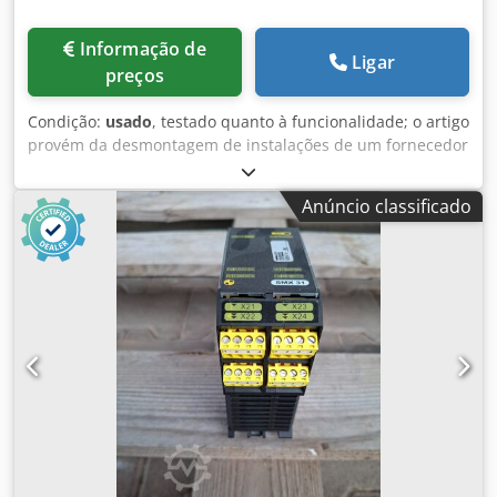
Informação de
Ligar
preços
Condição:
usado
, testado quanto à funcionalidade; o artigo
provém da desmontagem de instalações de um fornecedor
de componentes para a indústria automóvel Cjdpfxezmm
Nij Ah Aeha Fabricante: Igus Tipo: i6FX8002-5DQ38
Anúncio classificado
Descrição: Cabo de sinal Chainflex da Igus, adequado para
controladores Siemens. Especialmente concebido para
aplicações com movimento e sistemas de guias de cabos,
com longa vida útil.