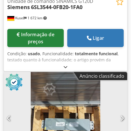
Unidade de comando SINAMICS G120D
Siemens
6SL3544-0FB20-1FA0
Kusel
1 672 km
Informação de
Ligar
preços
Condição:
usado
, Funcionalidade:
totalmente funcional
,
testado quanto à funcionalidade; o artigo provém da
desmontagem de instalações de um fornecedor da
indústria automóvel Quantidade: 11 unidades Fabricante:
Anúncio classificado
Siemens Tipo: Unidade de controlo SINAMICS G120D
CU240D-2 PN Número de artigo: 6SL3544-0FB20-1FA0
Design: Unidade de acionamento descentralizada, grau de
proteção IP65 Alimentação: 24 V DC Interfaces: PROFINET, 2
portas Ethernet (RJ45), entradas/saídas digitais Montagem:
Diretamente no motor ou perto da máquina (montagem
descentralizada) Chedpfxezm Ipde Ah Aea Âmbito de
aplicação: Controlo de motores trifásicos em instalações de
automatização industrial