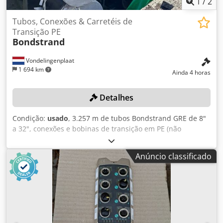
1
/
2
Tubos, Conexões & Carretéis de
Transição PE
Bondstrand
Vondelingenplaat
1 694 km
Ainda 4 horas
Detalhes
Condição:
usado
, 3.257 m de tubos Bondstrand GRE de 8"
a 32", conexões e bobinas de transição em PE (não
utilizados). Cjdpozn Rb Sjfx Ah Asha Inclui tubos e
cotovelos com encaixe/espigão KLF x KLM e bobinas de
Anúncio classificado
transição em PE com flanges de união, em diâmetros que
variam de 8" a 32". Inclui aproximadamente 3.257,81
metros de tubos GRE de comprimento padrão
(comprimentos nominais de 11,89 m). Composto por: 7
tubos de 32" (83,23 m) 10 tubos de 24" (118,90 m) 62 tubos
de 20" (737,18 m) 52 tubos de 16" (618,28 m) 95 tubos de
12" (1.129,55 m) 48 tubos de 8" (570,72 m) Inclui também: