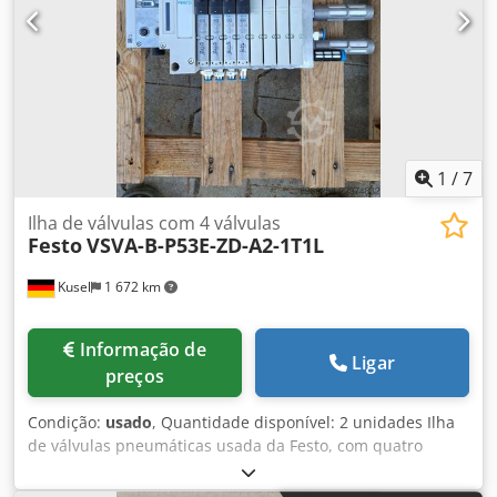
1
/
7
Ilha de válvulas com 4 válvulas
Festo
VSVA-B-P53E-ZD-A2-1T1L
Kusel
1 672 km
Informação de
Ligar
preços
Condição:
usado
, Quantidade disponível: 2 unidades Ilha
de válvulas pneumáticas usada da Festo, com quatro
válvulas solenoides da série VSVA. Fabricante: Festo Tipo
de equipamento: Ilha de válvulas Tipo de válvula: VSVA-B-