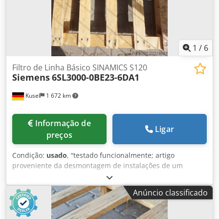
1
/
6
Filtro de Linha Básico SINAMICS S120
Siemens
6SL3000-0BE23-6DA1
Kusel
1 672 km
Informação de
Ligar
preços
Condição:
usado
, “testado funcionalmente; artigo
proveniente da desmontagem de instalações de um
fornecedor da indústria automóvel” Quantidade: 5
unidades disponíveis Chodpszm Ik Usfx Ah Aoa Fabricante:
Anúncio classificado
Siemens Tipo: 6SL3000-0BE23-6DA1 Série: SINAMICS S120
Categoria: Filtro da linha básica Aplicação: Redução de
interferências transmitidas pela linha (compatibilidade