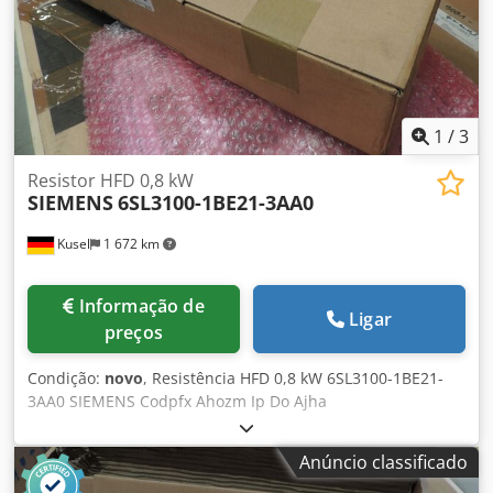
1
/
3
Resistor HFD 0,8 kW
SIEMENS
6SL3100-1BE21-3AA0
Kusel
1 672 km
Informação de
Ligar
preços
Condição:
novo
, Resistência HFD 0,8 kW 6SL3100-1BE21-
3AA0 SIEMENS Codpfx Ahozm Ip Do Ajha
Anúncio classificado