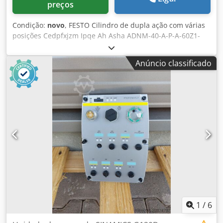
preços
Condição:
novo
, FESTO Cilindro de dupla ação com várias
posições Cedpfxjzm Ipqe Ah Asha ADNM-40-A-P-A-60Z1-
108Z2-162Z3
Anúncio classificado
1
/
6