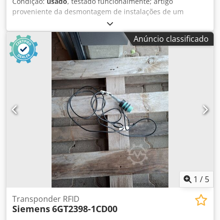
Condição:
usado
, testado funcionalmente; artigo
proveniente da desmontagem de instalações de um
fornecedor da indústria automóvel Quantidade: 3
unidades disponíveis Fabricante: Siemens Tipo: 6SL3055-
Anúncio classificado
0AA00-5KA3 Série: Módulos de sensor SINAMICS (SME125)
Categoria: Módulo de sensor/codificador (para
codificadores absolutos) Codpfszm Ikzsx Ah Aoha Funções:
Interface EnDat, entradas PTC e KTY com isolamento
elétrico seguro Grau de proteção: IP67 (sem cabo DRIVE-
CLiQ) Alimentação: 24 V CC Consumo de energia: aprox.
0,20 A (sem codificador), perda de potência máx. ~10 W
Comprimento máximo do cabo do codificador: até 100 m
(dependendo da conexão) Peso: aprox. 0,8 kg
1
/
5
Transponder RFID
Siemens
6GT2398-1CD00