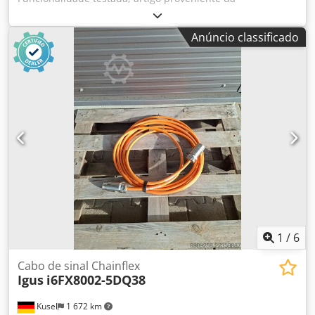
desmontagem de instalações de um fornecedor da
indústria automóvel. Cjdozmm N Aopfx Ah Ajha
Anúncio classificado
Quantidade disponível: 86 unidades Fabricante: Euchner
GmbH + Co. KG Modelo: MGB-E-A2-106051 Tipo: Módulo de
desbloqueio de emergência para o sistema MGB Função:
Desbloqueio de emergência para portas de segurança
Construção: Desbloqueio mecânico, acionado a partir do
interior Material: Alumínio Compatível: Todos os módulos
MGB Normas de segurança: EN ISO 14119, PL e, SIL3
1
/
6
Cabo de sinal Chainflex
Igus
i6FX8002-5DQ38
Kusel
1 672 km