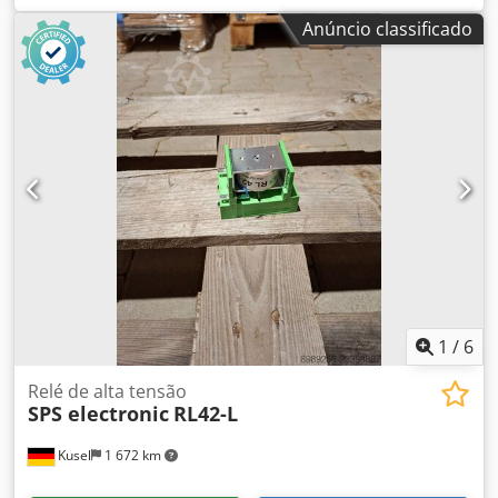
indústria automóvel. Fabricante: Euchner GmbH + Co. KG
Anúncio classificado
Modelo: MGB-H-AA1A2-L-106221 Tipo: Módulo de alavanca
para sistemas MGB Tipo de montagem: Lado esquerdo
Função: Módulo de alavanca mecânico com bloqueio
Material: Alumínio / Plástico Compatível: Módulos de
avaliação MGB Aplicação: Bloqueios de segurança em
máquinas. Chjdszmm I Eepfx Ah Asa
1
/
6
Relé de alta tensão
SPS electronic
RL42-L
Kusel
1 672 km