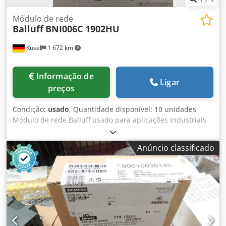
Módulo de rede
Balluff
BNI006C 1902HU
Kusel
1 672 km
Informação de
Ligar
preços
Condição:
usado
, Quantidade disponível: 10 unidades
Módulo de rede Balluff usado para aplicações industriais
Ethernet e de barramento de campo. Chodpezmm H Iofx
Ah Aea Fabricante: Balluff Tipo de produto: Módulo de
Anúncio classificado
rede Modelo: BNI006C 1902HU Área de aplicação:
Automação industrial Comunicação: Ethernet industrial /
Barramento de campo Tipo de conexão: M12 Tipo de
montagem: Montagem em campo Grau de proteção: IP67
Adequado para: Conexão de sensores e atuadores.