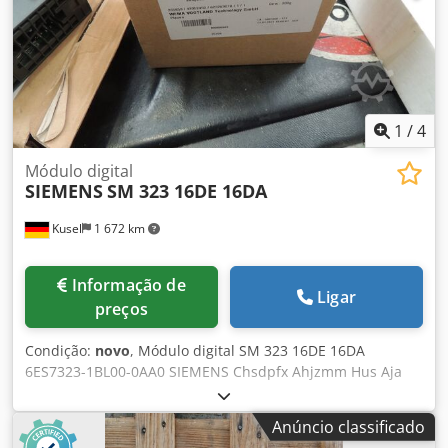
1
/
4
Módulo digital
SIEMENS
SM 323 16DE 16DA
Kusel
1 672 km
Informação de
Ligar
preços
Condição:
novo
, Módulo digital SM 323 16DE 16DA
6ES7323-1BL00-0AA0 SIEMENS Chsdpfx Ahjzmm Hus Aja
“Parcialmente desembalado para fotografar – artigo não
utilizado proveniente da liquidação de stock”
Anúncio classificado