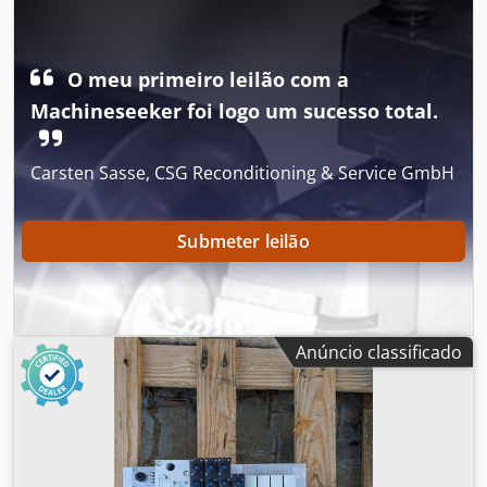
produto: Módulo de rede Modelo: BNI006C 1847HU Área
de aplicação: Automação industrial Comunicação: Ethernet
industrial / barramento de campo Tipo de conexão: M12
Tipo de montagem: Montagem no local Grau de proteção:
O meu primeiro leilão com a
IP67 Adequado para: Conexão de sensores e atuadores
Machineseeker foi logo um sucesso total.
Carsten Sasse, CSG Reconditioning & Service GmbH
Submeter leilão
Anúncio classificado