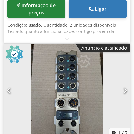
Informação de
Ligar
preços
Condição:
usado
, Quantidade: 2 unidades disponíveis
Testado quanto à funcionalidade; o artigo provém da
desmontagem de equipamentos de um fornecedor da
indústria automóvel Fabricante: SPS electronic Cedpfx
Anúncio classificado
Ajzmm Ixjh Aeha Tipo: RL42-L Função: Relé de alta tensão
para testes de isolamento e rigidez dielétrica Tensão de
comutação: até 5 kV CC Corrente de comutação: até 10 mA
Tensão da bobina: 24 V CC Aplicação: Equipamentos de
teste de alta tensão, circuitos de segurança
1
/
7