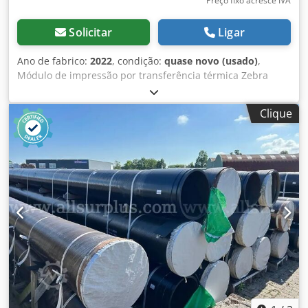
Preço fixo acresce IVA
Solicitar
Ligar
Ano de fabrico:
2022
, condição:
quase novo (usado)
,
Módulo de impressão por transferência térmica Zebra
ZE511 Modelo: ZE51143-L0E0000Z Ano: 2022 Produto novo,
não utilizado, proveniente de stock de lojas (embalagem
Clique
aberta). Chsdpfx Ahjzpy Abj Aja