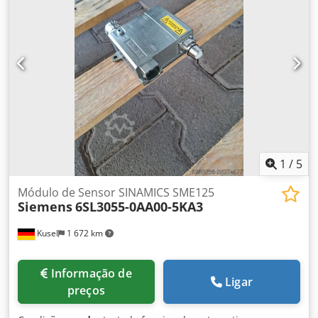
eletromagnética), cumprimento dos limites de
retroalimentação da rede de acordo com as normas EN
Corrente nominal: 23 A Tensão: 400 V CA Gama de
frequências: 50/60 Hz
1
/
5
Módulo de Sensor SINAMICS SME125
Siemens
6SL3055-0AA00-5KA3
Kusel
1 672 km
Informação de
Ligar
preços