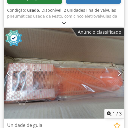
Condição:
usado
, Disponível: 2 unidades Ilha de válvulas
pneumáticas usada da Festo, com cinco eletroválvulas da
série VSVA. Fabricante: Festo Tipo de equipamento: Ilha de
válvulas Tipo de válvula: VSVA-B-P53E-ZD-A2-1T1L Número
Anúncio classificado
de válvulas: 5 Tipo de funcionamento: Eletroválvulas
Tensão nominal: 24 V CC Faixa de pressão: 3 a 10 bar
Chedpfx Ahszmm Hno Asa Faixa de pressão: 45 a 145 psi
Tipo de conexão: Conectores de encaixe pneumáticos Área
de aplicação: Pneumática e tecnologia de automação
Estado: Usado
1
/
3
Unidade de guia