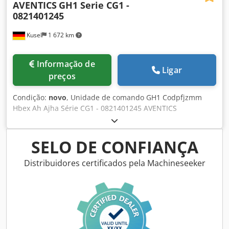
AVENTICS
GH1 Serie CG1 -
0821401245
Kusel
1 672 km
Informação de
Ligar
preços
Condição:
novo
, Unidade de comando GH1 Codpfjzmm
Hbex Ah Ajha Série CG1 - 0821401245 AVENTICS
Parcialmente desembalado para fotografia – artigo novo,
proveniente de reestruturação de armazém.
SELO DE CONFIANÇA
Distribuidores certificados pela Machineseeker