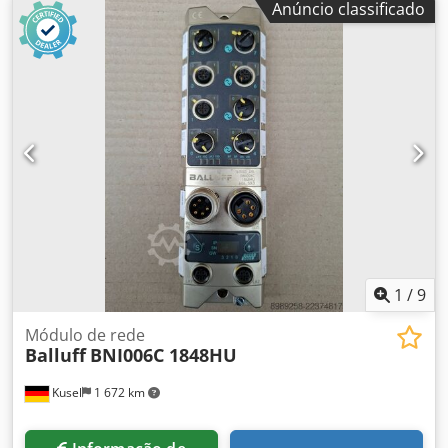
Anúncio classificado
P53E-ZD-A2-1T1L Número de válvulas: 4 Chsdpfozm Iquex
Ah Aoa Tipo de funcionamento: Válvulas solenoides Tensão
nominal: 24 V CC Faixa de pressão: 3 a 10 bar Faixa de
pressão: 45 a 145 psi Tipo de conexão: Conexões de
encaixe pneumáticas Área de aplicação: Pneumática e
tecnologia de automação
1
/
9
Módulo de rede
Balluff
BNI006C 1848HU
Kusel
1 672 km