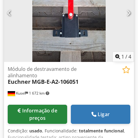
integrado
1
/
4
Módulo de destravamento de
alinhamento
Euchner
MGB-E-A2-106051
Kusel
1 672 km
Informação de
Ligar
preços
Condição:
usado
, Funcionalidade:
totalmente funcional
,
Funcionalidade testada; artigo proveniente da