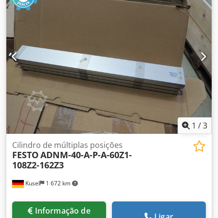
1
/
3
Cilindro de múltiplas posições
FESTO
ADNM-40-A-P-A-60Z1-
108Z2-162Z3
Kusel
1 672 km
Informação de
Ligar