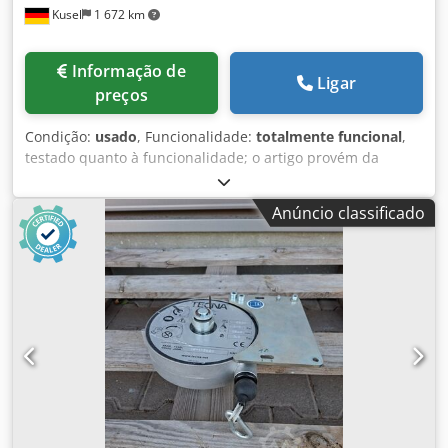
Kusel
1 672 km
Informação de
Ligar
preços
Condição:
usado
, Funcionalidade:
totalmente funcional
,
testado quanto à funcionalidade; o artigo provém da
desmontagem de instalações de um fornecedor da
indústria automóvel Fabricante: Siemens Tipo: 6GT2398-
Anúncio classificado
1CD00 Chodpfx Ahjzm Ii Ro Aea Gama de produtos:
SIMATIC RF Tecnologia: RFID, RF (13,56 MHz) Capacidade
de memória: 2 kB Alcance de leitura/gravação: até 200 mm
Grau de proteção: IP67 Aplicação: Recolha de dados de
produção, sistemas de identificação