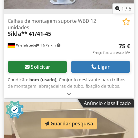
1
/
6
Calhas de montagem suporte WBD 12
unidades
Sikla**
41/41-45
75 €
Wiefelstede
1 979 km
Preço fixo acresce IVA
Solicitar
Ligar
Condição:
bom (usado)
, Conjunto deslizante para trilhos
de montagem, abraçadeiras de tubo, fixação de tubos,
suporte para abraçadeiras de tubo, suporte WBD -
Fabricante: Sikla, suporte WBD para trilhos de montagem -
Anúncio classificado
Tipo: HE Quantidade: 12 suportes, 4x com grampo de
fixação - Preço/venda: completo Chodpfjq Syufox Ah Asa -
Dimensões totais: 380/250/H105 mm - Peso total: 8,8 kg
Guardar pesquisa