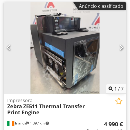
Anúncio classificado
1
/
7
Impressora
Zebra
ZE511 Thermal Transfer
Print Engine
4 990 €
Irlanda
1 397 km