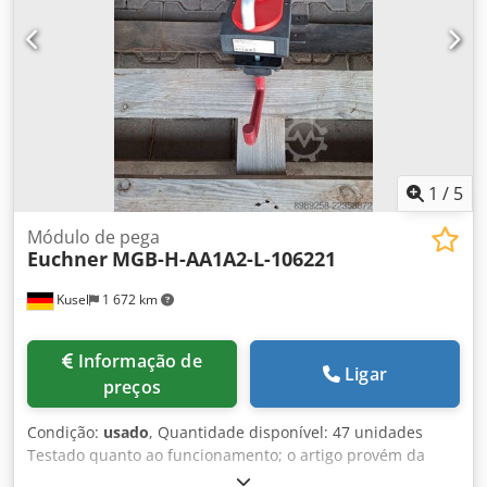
Interfaces: entradas e saídas seguras
1
/
5
Módulo de pega
Euchner
MGB-H-AA1A2-L-106221
Kusel
1 672 km
Informação de
Ligar
preços
Condição:
usado
, Quantidade disponível: 47 unidades
Testado quanto ao funcionamento; o artigo provém da
desmontagem de instalações de um fornecedor da