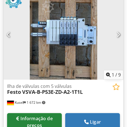
1
/
9
Ilha de válvulas com 5 válvulas
Festo
VSVA-B-P53E-ZD-A2-1T1L
Kusel
1 672 km
Informação de
Ligar
preços