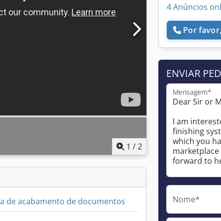
4 Anúncios on
Por favor,
ENVIAR PE
Mensagem*
1
/
2
Nome*
ma de acabamento de documentos