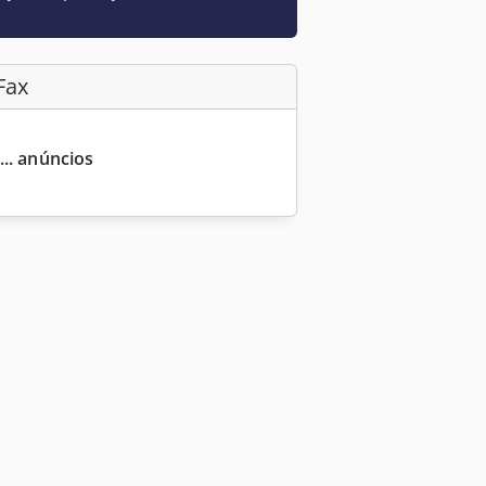
Fax
... anúncios