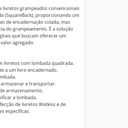
a livretos grampeados convencionais
da (SquareBack), proporcionando um
ao de encadernação colada, mas
cia do grampeamento. É a solução
digitais que buscam oferecer um
valor agregado.
em livretos com lombada quadrada.
te a um livro encadernado.
lombada.
, armazenar e transportar.
e de armazenamento.
nificar a lombada.
ecção de livretos Watkiss e de
s específicas.