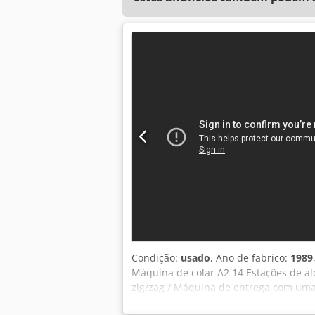
Condição:
usado
, Ano de fabrico:
1989
Máquina de colar A2 14 Estações de a
zig/zag / Máquina de entrega com uma
und Fehlbogenkontrolle / Controlo de 