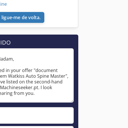
line
 ligue-me de volta.
DIDO