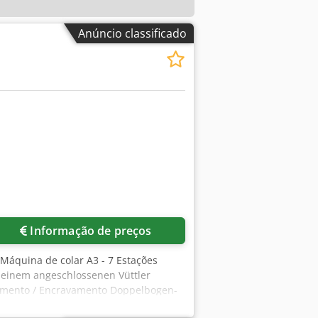
Anúncio classificado
Informação de preços
áquina de colar A3 - 7 Estações
 einem angeschlossenen Vüttler
vamento / Encravamento Doppelbogen-
ção cheio Manuais / Manuais Inspeção