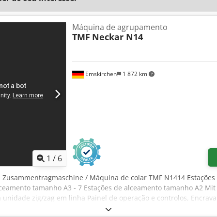
Máquina de agrupamento
TMF
Neckar N14
Emskirchen
1 872 km
1
/
6
, Zusammentragmaschine / Máquina de colar TMF N1414 Estações M
lceamento tamanho A3 - 7 Estações de alceamento tamanho A2 Mit
 unidade zig/zag em linha Painel de operação e controlos, Encra
folha dupla e sem folha Contador pré-definido - Tabuleiro de rece