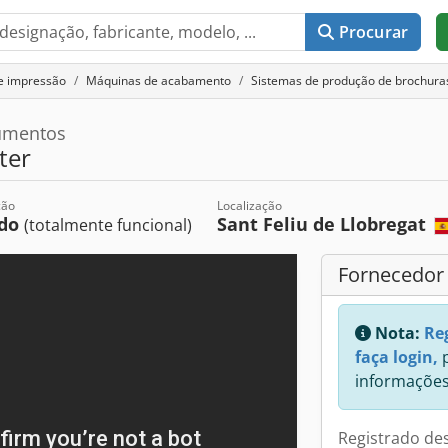
Procurar
e impressão
Máquinas de acabamento
Sistemas de produção de brochura
umentos
ter
ção
Localização
do
Sant Feliu de Llobregat
(totalmente funcional)
Fornecedor
Nota:
Re
faça login,
p
informações
Registrado de