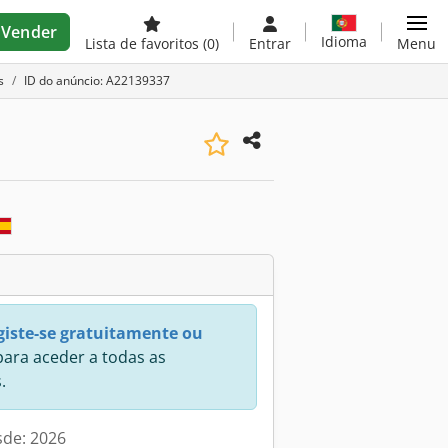
Vender
Idioma
Lista de favoritos
(0)
Entrar
Menu
s
ID do anúncio: A22139337
giste-se gratuitamente ou
ara aceder a todas as
.
sde: 2026