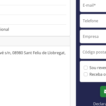
E-mail*
Telefone
ional
Empresa
Código postal
é s/n, 08980 Sant Feliu de Llobregat,
Sou reve
Receba o
Declar