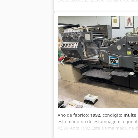
com sete alimentadores verticais (370
unidade de grampeamento possui duas
três lâminas de 360° garante um cort
(construído em 2005) para o empilhamen
dispositivo de corte triplo, um dispos
Esta máquina é ideal para empresas 
480 x 320 mm Dodpfswcqx Nsx Aftekr E
1529 unidade de grampeamento Tipo: 
Cucciolo Ano: 2005 Opcional (disponível
Cabeças de costura adicionais Compre
Ano de fabrico:
1992
, condição:
muito
esta máquina de estampagem a quente 
PZ 90 Ano: 1992 Esta é uma máquina d
é ajustável em altura Dkodpfx Afoy Uli