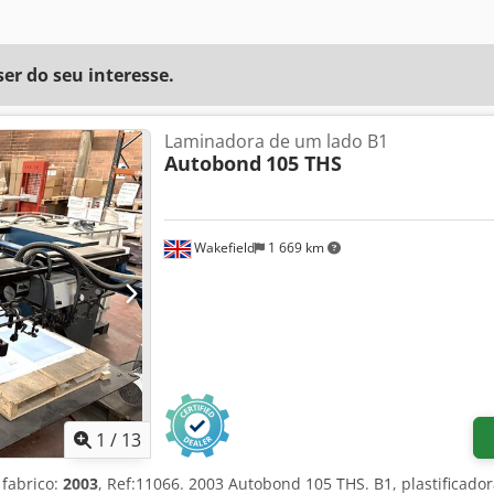
r do seu interesse.
Laminadora de um lado B1
Autobond
105 THS
Wakefield
1 669 km
1
/
13
 fabrico:
2003
, Ref:11066. 2003 Autobond 105 THS. B1, plastificado