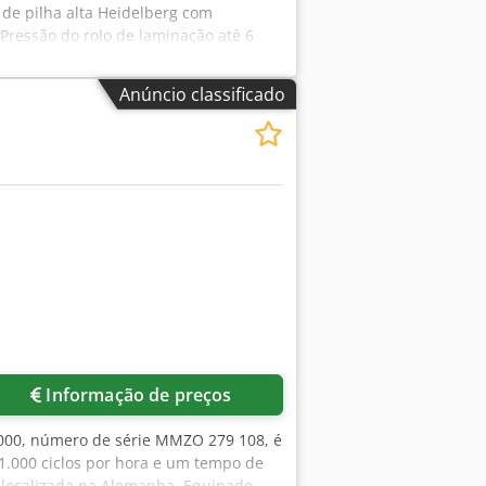
de pilha alta Heidelberg com
Pressão do rolo de laminação até 6
l e perfuração - Embreagem pneumática
 integrado com barra anti-curl - Mesa
Anúncio classificado
folha: 105 cm x 76 cm, mín.: A4
3 mil) térmico Djdpfjydnxnox Aftskr
Informação de preços
2000, número de série MMZO 279 108, é
1.000 ciclos por hora e um tempo de
á localizada na Alemanha. Equipado