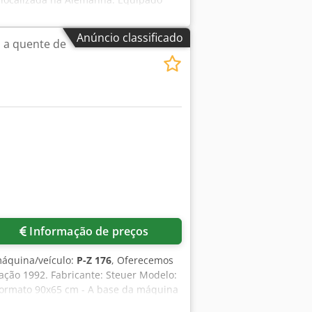
 de papel flexível e eficiente. A
s folhetos. O cortador integrado de
Anúncio classificado
 a quente de
i um empilhador OMG Cucciolo
, um dispositivo de corte central, um
stão disponíveis mediante solicitação.
ora confiável e comprovada. Formato:
x 370 Alimentador de envelopes: 1x
o: 360 Mostrar Tipo: Empilhador OMG
o-Cut Dispositivo de perfuração
mpo de execução 29.250 h
Informação de preços
áquina/veículo:
P-Z 176
, Oferecemos
ção 1992. Fabricante: Steuer Modelo:
formato 90x65 cm - A base da máquina
trilhas para estampagem de hologramas