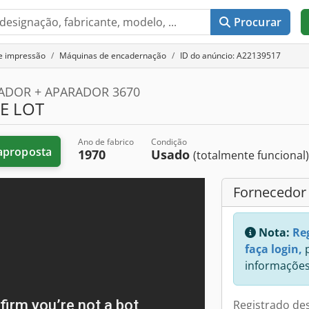
Procurar
e impressão
Máquinas de encadernação
ID do anúncio: A22139517
ADOR + APARADOR 3670
E LOT
Ano de fabrico
Condição
aproposta
1970
Usado
(totalmente funcional
Fornecedor
Nota:
Re
faça login,
p
informações
Registrado de