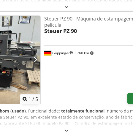
 mm) e um alimentador de envelopes (1529 mm), permite um manuseio
 cabeças de grampeamento para encadernação segura e precisa do
Steuer PZ 90 - Máquina de estampagem
e limpo e preciso do produto acabado. O sistema de entrega inclu
película
to organizado e eficiente dos folhetos finalizados. Opcionalmente
Steuer
PZ 90
itivo de perfuração, cabeças de costura adicionais e compressores e
que desejam expandir sua produção de folhetos com uma grampead
quipamento: Alimentação Número de transportadores verticais: 7 
Bravo 2x cabeças de grampeamento Aparador de três lâminas Tip
Göppingen
1 760 km
 mediante solicitação) Dispositivo de corte central Dispositivo Tri
ssores Detalhes técnicos Velocidade mecânica: 11.000 ciclos/h Te
1
/
5
 bom (usado)
, Funcionalidade:
totalmente funcional
, número da m
Steuer PZ 90, em excelente estado de conservação, ano de fabrica
o fabricante STEUER, modelo PZ 90. - Cilindro de estampagem no 
tster Este cilindro possui função especial, como, por exemplo, 3 