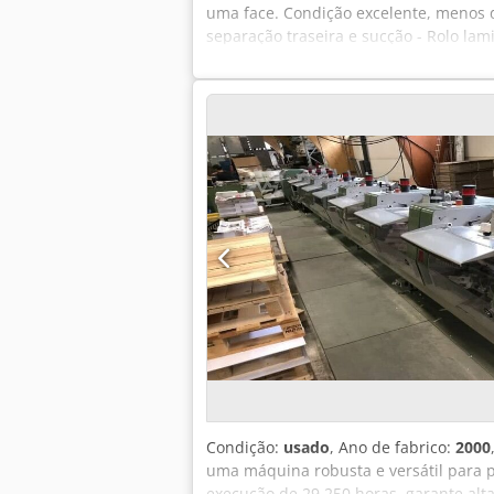
uma face. Condição excelente, menos d
separação traseira e sucção - Rolo la
toneladas métricas - Eixo pneumático 
para tensão precisa do filme - Unidade
de entrega para paletes Acessórios: - 
Gramatura do papel: 90–650 g/m² Interv
Velocidade máxima: 45 m/min com alim
Condição:
usado
, Ano de fabrico:
2000
uma máquina robusta e versátil para p
execução de 29.250 horas, garante alt