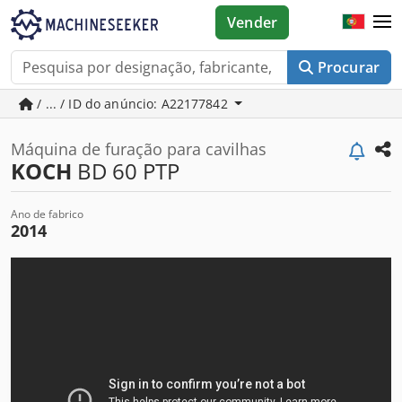
Vender
Procurar
/ ... / ID do anúncio: A22177842
Máquina de furação para cavilhas
KOCH
BD 60 PTP
Ano de fabrico
2014