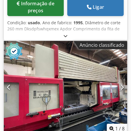
Informação de
Ligar
preços
Condição:
usado
, Ano de fabrico:
1995
, Diâmetro de corte
260 mm Dksdpfswhqxmex Apdor Comprimento da fita de
serra 3830 x 27 x 0,9 mm Área de corte plana 310 x 260
mm Área de corte quadrada 260 x 260 mm Velocidade de
Anúncio classificado
corte contínua 19-110 m/min Comprimento de alimentação
750 mm Comprimento de alimentação múltipla 6750 mm
Altura do suporte do material 700 mm Peso da máquina
aprox. 1,4 t Dimensões aprox. 2100x2300x1720/1300 mm
incluindo várias lâminas de serra incluindo transportador
de cavacos
1
/
8