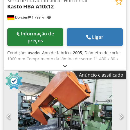
Serra de fita automática - Horizontal
Kasto
HBA A10x12
Dorsten
1 799 km
Informação de
Ligar
preços
Condição:
usado
, Ano de fabrico:
2005
, Diâmetro de corte:
1060 mm Comprimento da lâmina de serra: 11.430 x 80 x
1,6 mm Largura de corte: 1,6 mm Área de corte: 1060x1260
mm Comando: CNC Velocidade de corte: 12-90 m/min
Anúncio classificado
Potência do motor: 11 kW Capacidade de carga da mesa:
20 t Comprimento máximo do corte: 6100 mm Consumo
total de energia: 20 kW Peso da máquina aprox.: 21,1 t
Comprimento automático de avanço: 2.100 - 6.100 mm
Dsdpfxsyqr Uto Apdskr Os dados técnicos são informações
fornecidas pelo fabricante ou operador e, portanto, não
são vinculativos para nós. Reservamo-nos o direito de
venda prévia; aplicam-se exclusivamente nossos termos e
condições comerciais e de venda. Sobre nós mais de 400