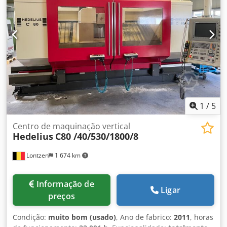
1
/
5
Centro de maquinação vertical
Hedelius
C80 /40/530/1800/8
Lontzen
1 674 km
Informação de
Ligar
preços
Condição:
muito bom (usado)
, Ano de fabrico:
2011
, horas