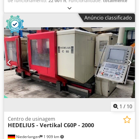
de funcionamento:
22 001 h
, Funcionalidade:
totalmente
funcional
, curso do eixo X:
1 800 mm
, curso do eixo Y:
800
mm
, curso do eixo Z:
600 mm
, largura da mesa:
750 mm
,
Anúncio classificado
comprimento da mesa:
2 050 mm
, Cursos de
deslocamento: Djdpszl Uxpofx Apdokr Curso X: 1800 mm
Curso Y: 800 mm Curso Z: 600 mm Dimensões da mesa:
2050 x 750 mm Velocidade de rotação do eixo: 0-8000 RPM
Horas de funcionamento do eixo: 6626 h Sistema de
fixação de ferramentas: SK40 Capacidade do carregador de
ferramentas: 30 posições Dimensões de instalação
(aproximadamente): Largura: 6500 mm Profundidade: 4400
mm Altura: 4000 mm Peso: 12000 kg Horas de
funcionamento da máquina: 22001 h Acessórios: -
Documentação
1
/
10
Centro de usinagem
HEDELIUS - Vertikal
C60P - 2000
Niederlangen
1 909 km