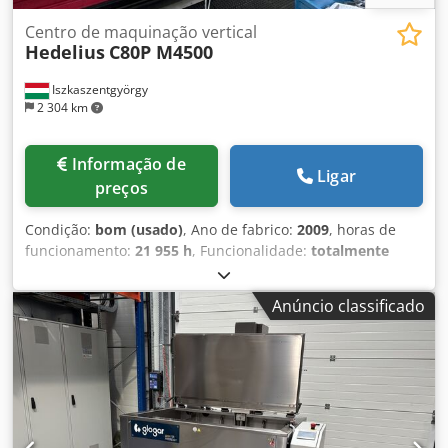
Centro de maquinação vertical
Hedelius
C80P M4500
Iszkaszentgyörgy
2 304 km
Informação de
Ligar
preços
Condição:
bom (usado)
, Ano de fabrico:
2009
, horas de
funcionamento:
21 955 h
, Funcionalidade:
totalmente
funcional
, Comando HEIDENHAIN iTNC530 Dimensões da
mesa: 5300 x 750 mm Capacidade máxima da mesa: 4500
Anúncio classificado
kg Curso X: 4500 mm (operação pendular) Curso Y: 800 mm
Curso Z: 620 mm Nariz do spindle à superfície da mesa:
325 - 925 mm Velocidade do spindle: 12.000 rpm (Kessler
Celox spindle motorizado) Torque: 183 Nm Interface:
HSK63 Dedsyugupspfx Apdskr Magazine: 56 posições
Parede divisória – operação pendular possível Avanços
rápidos X/Y/Z = 30/40/40 m/min Consumo de energia: 25