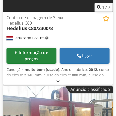
1
/
7
Centro de usinagem de 3 eixos
Hedelius C80
Hedelius
C80/2300/8
Babberich
1 779 km
Informação de
Ligar
preços
Condição:
muito bom (usado)
, Ano de fabrico:
2012
, curso
do eixo X:
2 340 mm
, curso do eixo Y:
800 mm
, curso do
eixo Z:
600 mm
, largura da mesa:
750 mm
, comprimento
da mesa:
2 900 mm
, carga da mesa:
2 800 kg
, Hedelius -
Anúncio classificado
C80/2300/8 Enclosure completa com sistema de extração
Porta de enrolar para carregamento por guindaste Estação
para suporte de 3 cabeçotes angulares de fresagem
Usinagem de superfícies amplamente dimensionadas
possível Distância fuso–mesa: 140–740 mm Proteção