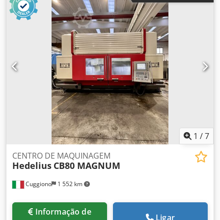
litros Aquecimento: 2 x 6 kW Completamente fabricada em
aço inoxidável Isolada termica e acusticamente Dimensões
externas aprox.: C 1.700 x L 1.050 x A 2.000 mm Controle:
fabricante Fatek, HMI fabricante Weintek Potência de
ligação elétrica: 15 kW Inclui: - Elevador automático de
mercadorias pneumático - Lavagem superficial/separador
de óleo para manutenção do banho - Oscilador
submersível ultrassônico com emissão bilateral
Dkjdpfjxuzyfox Apdsr - Potência: 3.000 watts efetivo / 6.000
watts de pico - multifrequência: 20 kHz / 40 kHz - Pistola de
sopro manual Unidade de demonstração do Centro de
Tecnologia Glogar, disponível imediatamente
1
/
7
CENTRO DE MAQUINAGEM
Hedelius
CB80 MAGNUM
Cuggiono
1 552 km
Informação de
Ligar