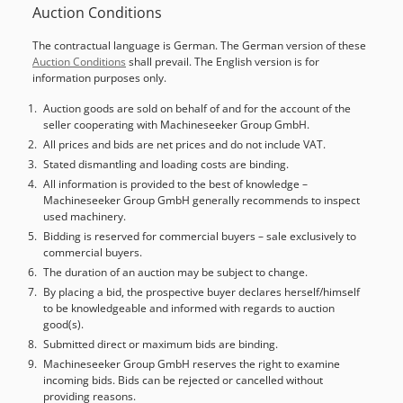
Auction Conditions
Comprimento de avanço múltiplo 5800 mm Potência total
necessária 8 kW Peso da máquina aprox. 3,5 toneladas
The contractual language is German. The German version of these
Dimensões da máquina C x L x A 2,7 x 2,95 x 2,15 m
Auction Conditions
shall prevail. The English version is for
Acessórios: Transportador de rolos com 4150 mm de
information purposes only.
comprimento, transportador de rolos com 2150 mm de
comprimento, dispositivo de fixação de feixes,
Auction goods are sold on behalf of and for the account of the
seller cooperating with Machineseeker Group GmbH.
transportador de aparas, dispositivo de refrigeração
All prices and bids are net prices and do not include VAT.
Stated dismantling and loading costs are binding.
All information is provided to the best of knowledge –
Machineseeker Group GmbH generally recommends to inspect
used machinery.
Bidding is reserved for commercial buyers – sale exclusively to
commercial buyers.
The duration of an auction may be subject to change.
By placing a bid, the prospective buyer declares herself/himself
to be knowledgeable and informed with regards to auction
good(s).
Submitted direct or maximum bids are binding.
Machineseeker Group GmbH reserves the right to examine
incoming bids. Bids can be rejected or cancelled without
providing reasons.