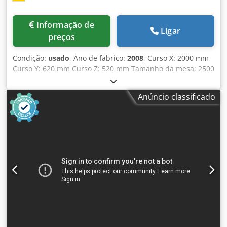
Informação de
Ligar
preços
Condição:
usado
, Ano de fabrico:
2008
, Curso X: 2000 mm
Curso Y: 620 mm Curso Z: 520 mm Tamanho da mesa: 2500
x 600 mm Peso máximo da peça: 2000 kg Interface de
ferramenta: SK40 Comando: HEIDENHAIN Velocidades do
Anúncio classificado
spindle: 30 - 8000 rpm Avanço: 45 m/min Avanço rápido:
45 m/min Potência total necessária: 20 kW Peso da
máquina aprox.: 10.500 kg Dimensões aproximadas: 5400 x
3300 x 3000 mm Equipamento: - Comando Heidenhain
iTNC 530 - Magazine de ferramentas com 30 posições -
Transportador de cavacos - Sistema de filtragem com
refrigeração interna (IKZ) - Manual de operação Opcional
(sob consulta): Dsdpfx Apeulnbkjdjkr - Sonda de medição
sem fio (Heidenhain) - Sistema de medição de ferramenta
(Heidenhain TT 160)