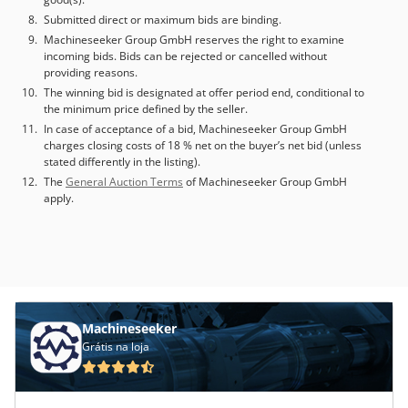
Submitted direct or maximum bids are binding.
Machineseeker Group GmbH reserves the right to examine
incoming bids. Bids can be rejected or cancelled without
providing reasons.
The winning bid is designated at offer period end, conditional to
the minimum price defined by the seller.
In case of acceptance of a bid, Machineseeker Group GmbH
charges closing costs of 18 % net on the buyer’s net bid (unless
stated differently in the listing).
The
General Auction Terms
of Machineseeker Group GmbH
apply.
Machineseeker
Grátis na loja