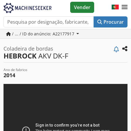
Vender
Procurar
/ ... / ID do anúncio: A22177917
Coladeira de bordas
HEBROCK
AKV DK-F
Ano de fabrico
2014