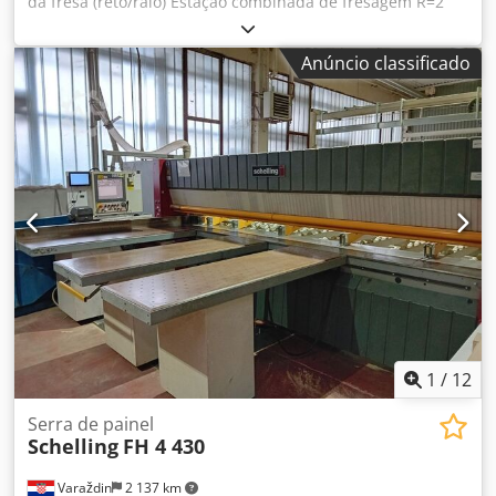
da fresa (reto/raio) Estação combinada de fresagem R=2
Fresa arredondadora de cantos R= 2 até 40 mm Fresa de
junta até 40 mm Lâmina de puxar plana Lâmina de puxar
Anúncio classificado
perfilada R = 2 peças curtas Controle SPS com tela sensível
ao toque Pro Face Aninhamento Pulverização
refrigerante/antiestática - airtronic Pulverização de
proteção de borda Riepe incl. reservatório intercambiável
Espessura da peça de trabalho 8 - 60 mm Fixação
mecânica da borda Bocal de extração: 140 mm Dimensões:
Comprimento com braço: 4984 mm Profundidade com
mesa de rolos: 1425 mm Altura máx.: 1618 mm Altura da
mesa de trabalho: 888 mm Peso: 1400 kg Local de
armazenamento: Nattheim Dkodpfexyiilsx Anxsr
1
/
12
Serra de painel
Schelling
FH 4 430
Varaždin
2 137 km