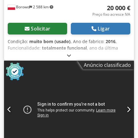
20 000 €
Borowo
2 588 km
Preço fixo acresce IVA
Solicitar
Ligar
Condição:
muito bom (usado)
, Ano de fabrico:
2016
,
Funcionalidade:
totalmente funcional
, ano da última
revisão geral:
2025
, Vendo orladora profissional usada da
marca Hebrock, modelo AKV 3007 DK-F, ano 2016, com
Anúncio classificado
acessórios adicionais (detalhados abaixo). Único
proprietário. Máquina passou por uma revisão no ano
passado (substituição da correia e dos roletes de tração,
além de regeneração do reservatório de cola). Trabalhou
em um turno único de 8 horas diárias, de segunda a sexta-
feira. A máquina destina-se à aplicação eficiente de fitas
de borda em peças de mobiliário com PVC, ABS, melamina
ou folha de madeira. Modelo reconhecido pela alta
qualidade de acabamento, construção robusta e
possibilidade de operação contínua. Preço: 85.000 PLN
líquido. Estado: muito bom – equipamento completamente