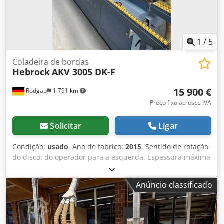
1
/
5
Coladeira de bordas
Hebrock
AKV 3005 DK-F
15 900 €
Rodgau
1 791 km
Preço fixo acresce IVA
Solicitar
Ligar
Condição:
usado
, Ano de fabrico:
2015
, Sentido de rotação
do disco: do operador para a esquerda. Espessura máxima
da borda: 3 mm. Espessura mínima da peça: 8 mm.
Espessura máxima da peça: 60 mm. Largura mínima da
Anúncio classificado
peça: 80 mm. Comprimento mínimo da peça: 190 mm.
Velocidade de avanço: 10 m/min. Tempo de aquecimento:
5 min. Unidade de união: Sim, com 2 unidades de
fresagem. Ferramenta de união: Fresador com discos de