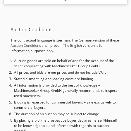
requerido na boca de extração: 1300 Pa Dkjdpfx
DK - F Ano de fabrico: 2007 Execução: 3 mm 1ª estação de
Aszizabenxsr
fresagem: Combinada Raspa de superfície com extração
Chassi Dkedpfxew Nih Ie Anxsr Regulação pneumática da
fresagem Alavanca do limitador, inclinação de 7,5°
Auction Conditions
The contractual language is German. The German version of these
Auction Conditions
shall prevail. The English version is for
information purposes only.
Auction goods are sold on behalf of and for the account of the
seller cooperating with Machineseeker Group GmbH.
All prices and bids are net prices and do not include VAT.
Stated dismantling and loading costs are binding.
All information is provided to the best of knowledge –
Machineseeker Group GmbH generally recommends to inspect
used machinery.
Bidding is reserved for commercial buyers – sale exclusively to
commercial buyers.
The duration of an auction may be subject to change.
By placing a bid, the prospective buyer declares herself/himself
to be knowledgeable and informed with regards to auction
good(s).