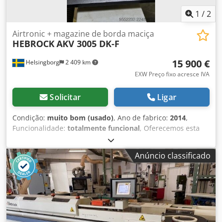
1
/
2
Airtronic + magazine de borda maciça
HEBROCK
AKV 3005 DK-F
15 900 €
Helsingborg
2 409 km
EXW Preço fixo acresce IVA
Solicitar
Ligar
Condição:
muito bom (usado)
, Ano de fabrico:
2014
,
Funcionalidade:
totalmente funcional
, Oferecemos esta
excelente máquina HEBROCK AKV 3005 DK-F Airtronic e
magazine para bordas maciças, fabricada em 2014.
Anúncio classificado
Fabricante: HEBROCK Modelo: AKV 3005 DK-F Ano de
fabricação: 2014 Condição: muito boa ID da categoria: 877
Tipo: Airtronic e magazine para bordas maciças Máquina
para bordas Hebrock AKV 3005 DK-F (2014) – Totalmente
equipada com Airtronic e bordas maciças. Dkodpfx Aezrm
Dqsnxer Uma máquina para bordas extremamente bem
equipada e pronta para produção. A máquina está em