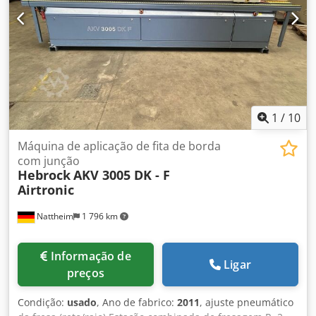
1
/
10
Máquina de aplicação de fita de borda
com junção
Hebrock
AKV 3005 DK - F
Airtronic
Nattheim
1 796 km
Informação de
Ligar
preços
Condição:
usado
, Ano de fabrico:
2011
, ajuste pneumático