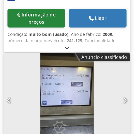
Informação de
Ligar
preços
Condição:
muito bom (usado)
, Ano de fabrico:
2009
,
número da máquina/veículo:
241.125
, Funcionalidade:
totalmente funcional
, Seccionadora horizontal do
fabricante Schelling, projetada para corte de materiais
Anúncio classificado
derivados de madeira. HPO – programa de otimização de
corte Projeção máxima da lâmina da serra: 95 mm Avanço
do carro da serra até 120 m/min Comprimentos de corte:
Modelo FH 4 430 - 4.300 mm Dedsx Ebzdspfx Anxokr Pode
ser inspecionada em funcionamento até o início de 2026
(desmontagem planejada) Diâmetro máximo da serra - 350
mm Projeção - 95 mm Abertura do grampo 90 mm Potência
do motor da serra - 15 kW Diâmetro do riscador 300 mm
Velocidade de avanço até 80 m/min Retorno 80 m/min
Avanço da serra até 120 m/min Retorno 120 m/min