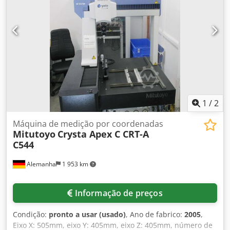
1
/
2
Máquina de medição por coordenadas
Mitutoyo
Crysta Apex C CRT-A
C544
Alemanha
1 953 km
Informação de preços
Condição:
pronto a usar (usado)
, Ano de fabrico:
2005
,
Eixo X: 505mm, eixo Y: 405mm, eixo Z: 405mm, número de