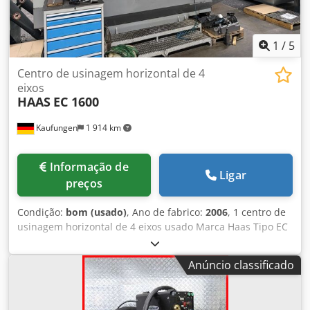
1
/
5
Centro de usinagem horizontal de 4
eixos
HAAS
EC 1600
Kaufungen
1 914 km
Informação de
Ligar
preços
Condição:
bom (usado)
, Ano de fabrico:
2006
, 1 centro de
usinagem horizontal de 4 eixos usado Marca Haas Tipo EC
1600 Ano de construção 2006 Caminhos de viagem Djdpsv
N Di Aofx Anrekr Eixo X 1626 mm Eixo Y 1270 mm Eixo Z
Anúncio classificado
813 mm Linha central do fuso até a mesa 304 mm Fuso SK
50 Potência nominal máxima 22,4 kW Velocidade máx. 7500
rpm Torque máx. 460,0 Nm 700 rpm Tamanho da mesa