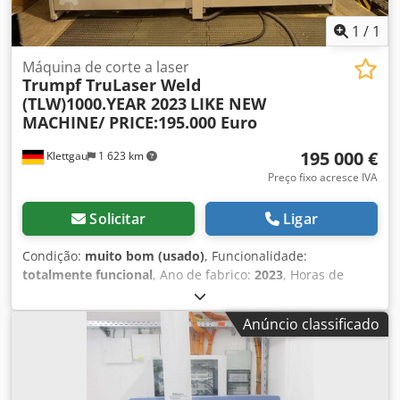
1
/
1
Máquina de corte a laser
Trumpf TruLaser Weld
(TLW)1000.YEAR 2023
LIKE NEW
MACHINE/ PRICE:195.000 Euro
195 000 €
Klettgau
1 623 km
Preço fixo acresce IVA
Solicitar
Ligar
Condição:
muito bom (usado)
, Funcionalidade:
totalmente funcional
, Ano de fabrico:
2023
, Horas de
operação: aprox. 3.000 h. Dedpfx Ansy Nl U Sorskr
Anúncio classificado