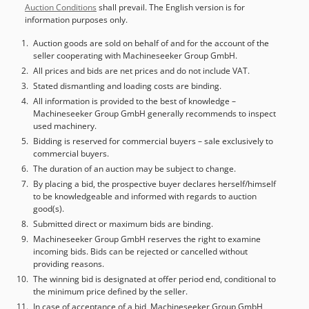
Auction Conditions
shall prevail. The English version is for
máquina: 9598 Fabricante: Ki-Heung Modelo: U1050
information purposes only.
Comando: HeidenHain iTNC530 Ano de fabricação: 2014
Cabeçote automático A4, indexação 2,5 x 2,5 graus Curso X:
Auction goods are sold on behalf of and for the account of the
seller cooperating with Machineseeker Group GmbH.
2500mm Curso Y: 1050mm Curso Z: 1600mm Comprimento
da mesa: 2700mm Largura da mesa: 900mm Capacidade
All prices and bids are net prices and do not include VAT.
de carga da mesa: 10000kg Potência do spindle: 38kW
Stated dismantling and loading costs are binding.
Velocidade do spindle: 4000rpm Porta-ferramentas:
All information is provided to the best of knowledge –
Machineseeker Group GmbH generally recommends to inspect
50ISO/Bt/Mk Avanço eixo X: 16000mm/min Avanço eixo Y:
used machinery.
16000mm/min Avanço eixo Z: 16000mm/min Cabeça de
Bidding is reserved for commercial buyers – sale exclusively to
fresagem automática com indexação: 2,5 x 2,5°
commercial buyers.
Comprimento: 7000mm Largura: 6000mm Altura: 3440mm
The duration of an auction may be subject to change.
Peso: 24000kg Djdpfxsy Ew Suo Anrjkr Nota: As
By placing a bid, the prospective buyer declares herself/himself
informações nesta página foram compiladas de acordo
to be knowledgeable and informed with regards to auction
com nosso melhor conhecimento e, sempre que possível,
good(s).
obtidas do fabricante. Os dados são fornecidos de boa fé,
Submitted direct or maximum bids are binding.
mas a precisão não pode ser garantida. Portanto, não
Machineseeker Group GmbH reserves the right to examine
constituem uma oferta vinculativa ou condição contratual.
incoming bids. Bids can be rejected or cancelled without
Recomendamos verificar todos os dados essenciais.
providing reasons.
The winning bid is designated at offer period end, conditional to
the minimum price defined by the seller.
In case of acceptance of a bid, Machineseeker Group GmbH