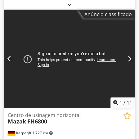
furos roscados M8: 9, altura máxima da peça: 545mm,
capacidade máxima da mesa: 180kg, precisão: ISO 10360-
Anúncio classificado
2, resolução: 0,1µm, sistema de guias: mancais de ar em
todos os eixos, velocidade de deslocamento (modo CNC): 8-
300mm/s (máx. 520mm/s), joystick - avanço rápido: máx.
80mm/s, lento: 0,05mm/s, velocidade de medição: 1-
8mm/s (CNC), aceleração: 0,13g (máx. 0,23g), material da
mesa de medição: granito, dimensões da mesa:
638x860mm, consumo de ar comprimido: aprox. 50l/min a
0,4MPa, comprimento: 1122mm, largura: 1082mm, altura:
2185mm, peso (incluindo mesa e controle): 515kg. Uma
inspeção no local é possível. Dodpfoy Duq Esx Anrskr
1
/
11
Centro de usinagem horizontal
Mazak
FH6800
Kerpen
1 727 km