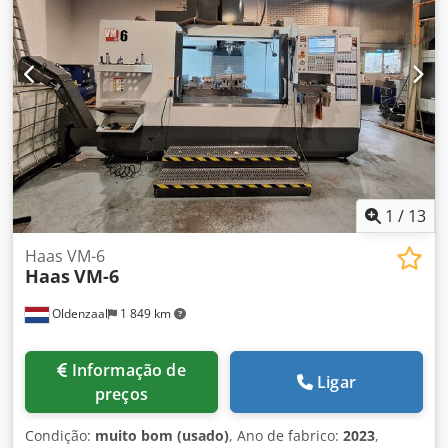
Haas
, largura da mesa:
914 mm
, comprimento da mesa:
1 626 mm
, carga da mesa:
4 536 kg
, diâmetro da mesa
rotativa:
760 mm
, velocidade de rotação (máx.):
6 000 rpm
,
número de fusos:
1
, número de posições no magazine de
ferramentas:
30
, Equipamento:
transportador de aparas,
velocidade de rotação infinitamente variável
, Condição:
muito bom (usado) Centro de usinagem horizontal de 4
eixos Dsdpfew Uz Anox Anrskr Fabricante: Haas
Equipamento: Porta-ferramentas SK50 Armazém de
ferramentas: 30+1 Ano de fabrico: 03/2008 Peso: 13.600 kg
Adicional: A máquina foi repintada Preço sob consulta
1
/
13
Haas VM-6
Haas
VM-6
Oldenzaal
1 849 km
Informação de
Ligar
preços
Condição:
muito bom (usado)
, Ano de fabrico:
2023
,