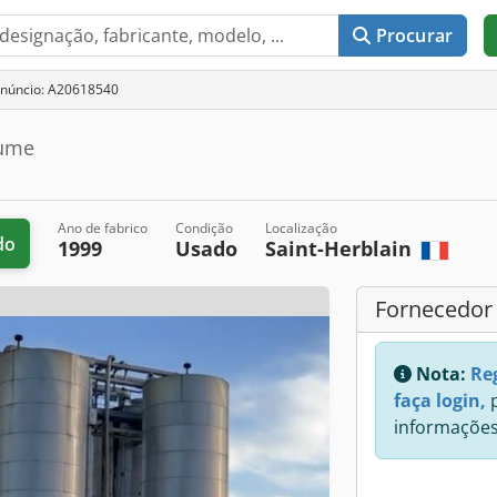
Procurar
anúncio: A20618540
tume
Ano de fabrico
Condição
Localização
do
1999
Usado
Saint-Herblain
Fornecedor
Nota:
Re
faça login,
p
informações