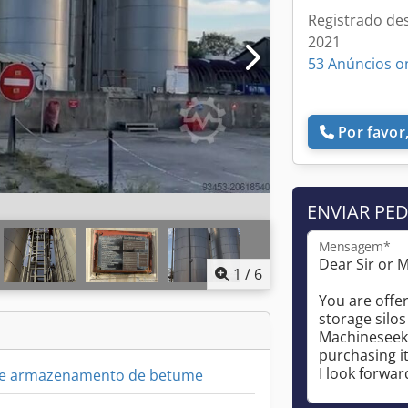
Registrado de
2021
53 Anúncios o
Por favor,
ENVIAR PE
Mensagem*
1
/
6
 de armazenamento de betume