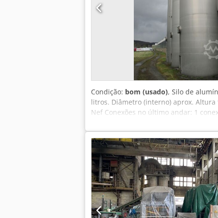
Condição:
bom (usado)
, Silo de alum
litros. Diâmetro (interno) aprox. Altu
Nef Conexões no último andar: 1 cone
1 tubo de enchimento puxado para bai
esboço e fotos