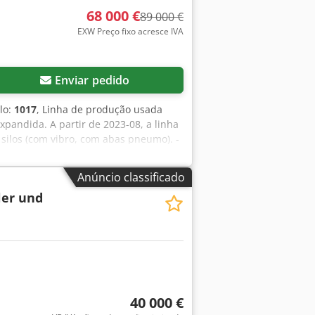
68 000 €
89 000 €
EXW Preço fixo acresce IVA
Enviar pedido
lo:
1017
, Linha de produção usada
expandida. A partir de 2023-08, a linha
silos (com vibro, com abas pneumo). -
. - Transportador de alimentação de
pacidade do balde 1200 l, potência do
Anúncio classificado
1000. - Prensa vibratória SIGMA 1000:
ler und
LER S.A.S. Route de la Bourde, 60360
 do tabuleiro (palete): 1130 mm x 550
rateleira de produção, a produção é
ada dos painéis de produção para as
de controlo com programador. -
timo ano. Existem muitos outros
sor de ar comprimido. Podemos
40 000 €