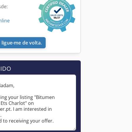
sde:
nline
 ligue-me de volta.
DIDO