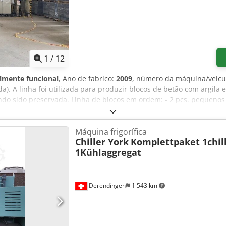
1
/
12
lmente funcional
, Ano de fabrico:
2009
, número da máquina/veícu
a). A linha foi utilizada para produzir blocos de betão com argila 
do sido preservada. Linha de blocos em ordem: - 2 pcs. pequenos 
atéria-prima para a tremonha de pesagem. - Tremonha de pesagem
para o misturador. - Misturador FK Machinery (Polónia, 2022, ca
Máquina frigorífica
alimentar a mistura do misturador para a prensa vibratória SIGMA 
Chiller York
Komplettpaket 1chil
GMA 1000 com controlo automático TELEMECANIQUE Fabricante: AD
1Kühlaggregat
rie/ano de fabrico/ano de renovação - 1017/1989/2009 Superfície
 produtos - máx. 250 mm - Prateleira de produção. - A partir da p
co para o mecanismo onde a produção é automaticamente recarreg
ão são automaticamente devolvidas à prensa vibratória. - Quadro 
Derendingen
1 543 km
 Molde 200 x 185 x 490 com o qual temos estado a trabalhar no úl
f Há cerca de 500 peças de quadros de produção. Não há compres
ontagem e arranque do equipamento.