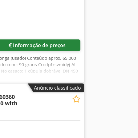
Informação de preços
longa (usado) Conteúdo aprox. 65.000
o do cone: 90 graus Crodpfxsvmidyj Al
 No casaco: 1 cúpula dobrável DN 450
ção caso contrário, de acordo com
Anúncio classificado
 60360
0 with