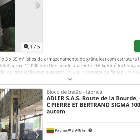
1
/
5
ínio 3 x 65 m³ (silos de armazenamento de grânulos) com estrutura 
ra total aprox. 12.000 mm Densidade aparente: 0,6 kg/dm³ Inclinaçã
xão de ventilação com exaustor DN 200 1 soquete de flange DN 100
xo DN 80 Cone: O cone termina em flange DN 150 com caixa de suc
Bloco de betão - fábrica
ADLER S.A.S. Route de la Bourde,
C
PIERRE ET BERTRAND SIGMA 100
autom
Kaunas
2 948 km