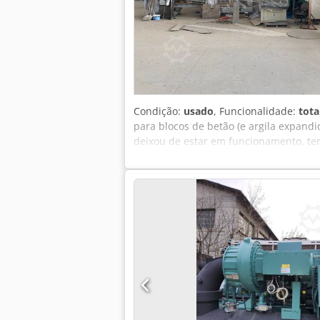
Condição:
usado
, Funcionalidade:
tota
para blocos de betão (e argila expandid
deixou de estar em funcionamento, ten
Transportador de abastecimento de m
matéria-prima da tremonha de pesagem 
motor 18,5 kW). - Transportador para 
Marca de tipo: PIERRE ET BERTRAND SI
CREVECOEUR LE GRAND, França N.º de sé
mm (comprimento x largura) Altura dos
transportada por carregador automáti
paletes. As placas de produção produç
Quadro elétrico. 2022 ano de produção
moldes usados. Credpfx Alouc Tzvo Nj
fornecer serviços de desmontagem, m