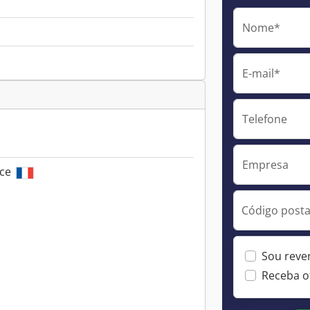
Nome*
E-mail*
Telefone
Empresa
nce
Código postal
Sou reve
Receba o