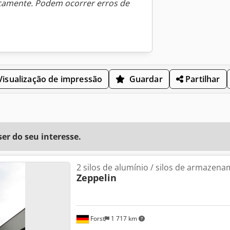
icamente. Podem ocorrer erros de
isualização de impressão
Guardar
Partilhar
r do seu interesse.
2 silos de alumínio / silos de armazen
Zeppelin
Forst
1 717 km