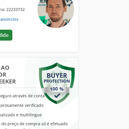
na: 22233732
. anúncios
dido
 AO
OR
EEKER
eguro através de conta escrow
gorosamente verificado
alizado e multilingue
do preço de compra só é efetuado