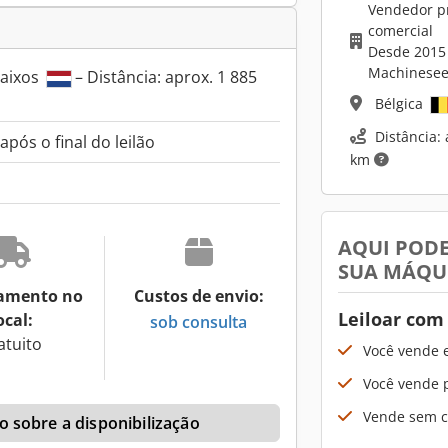
Vendedor pr
comercial
Desde 2015
Machinesee
Baixos
– Distância: aprox. 1 885
Bélgica
Distância: 
pós o final do leilão
km
AQUI PODE
SUA MÁQU
amento no
Custos de envio:
Leiloar com
ocal:
sob consulta
atuito
Você vende 
Você vende p
Vende sem cu
 sobre a disponibilização