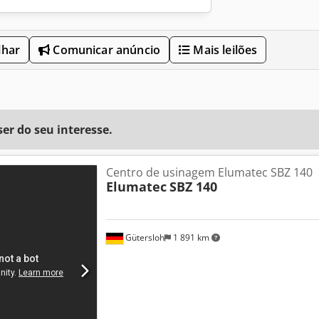
lhar
Comunicar anúncio
Mais leilões
r do seu interesse.
Centro de usinagem Elumatec SBZ 140
Elumatec
SBZ 140
Gütersloh
1 891 km