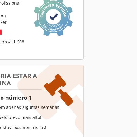
ofissional
 na
ker
aprox. 1 608
RIA ESTAR A
INA
 o número 1
em apenas algumas semanas!
elo preço mais alto!
stos fixos nem riscos!