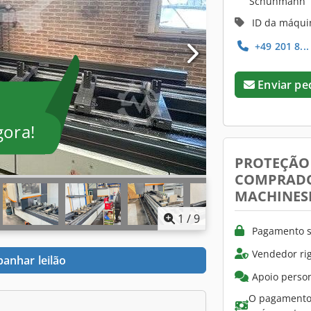
Schuhmann
ID da máqui
+49 201 8..
Enviar pe
gora!
PROTEÇÃO
COMPRAD
MACHINES
1
/
9
Pagamento s
Vendedor ri
anhar leilão
Apoio person
O pagamento 