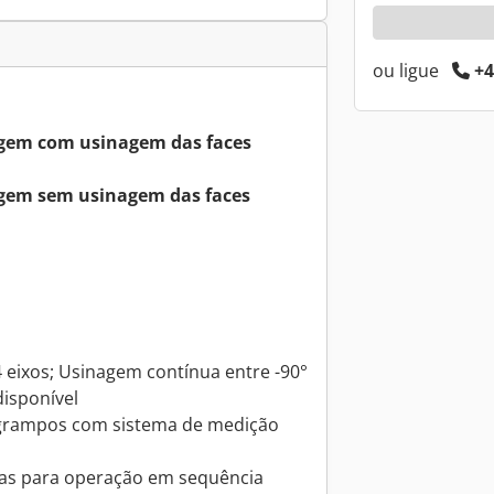
ou ligue
+4
em com usinagem das faces
em sem usinagem das faces
 eixos; Usinagem contínua entre -90°
isponível
grampos com sistema de medição
as para operação em sequência