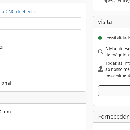
após a entre
a CNC de 4 eixos
visita
Possibilidad
05
A Machinese
de máquinas
Todas as inf
ao nosso me
pessoalment
ional
00 mm
Fornecedor