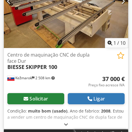
260 mm Dimensões externas: Comprimento: aprox. 6115
mm Profundidade: aprox. 3660 mm Localização: Röllbach
Disponibilidade: imediata
1
/
10
Centro de maquinação CNC de dupla
face Dur
BIESSE
SKIPPER 100
37 000 €
Kežmarok
2 508 km
Preço fixo acresce IVA
Solicitar
Ligar
Condição:
muito bom (usado)
, Ano de fabrico:
2008
, Estou
a vender um centro de maquinação CNC de dupla face de
passagem Biesse Skipper 100 Djdpfx Anjq Diw Ao Nowa
Ano de construção 2008. Muito produtivo e rápido. Mesa