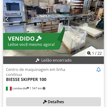
lâmina independente (inferior + superior) N.º 29 + 29
mandris independentes para perfuração vertical na
direção "X e Y" (em cima + em baixo) N.º 10 + 10 fusos
independentes para perfuração horizontal na direção "X e
Y" (em cima + em baixo) Sistema de descarga automática
com transferência por correia motorizada
VENDIDO
Leiloe você mesmo agora!
1
/
22
Leilão encerrado
Centro de maquinagem em linha
contínua
BIESSE
SKIPPER 100
Lombardia
1 547 km
Detalhes