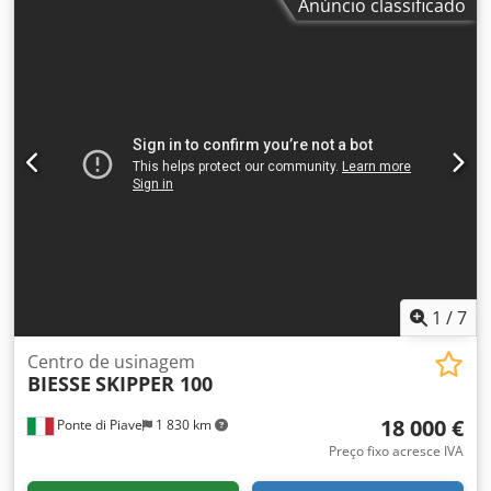
Anúncio classificado
de alimentação automática. Comprimento de trabalho 90-
3000mm Largura de trabalho 70-1000mm Altura de
trabalho 8-60mm Configuração por lado: Cabeça de
fresagem 3,5 kW, 7000-18000 rpm 29+8+2 cabeças de
perfuração 1 serra de ranhurar D.150mm direção X
Software BiesseWorks. CD incluído. Versão com mesa de
saída. Estado de conservação muito bom! Totalmente
funcional. Sistema automático de lubrificação centralizada
e capotas de extração. Completo com barreiras de
segurança, elementos de transporte e pontos CE.
Certificado CE e documentação completa incluída
1
/
7
Centro de usinagem
BIESSE
SKIPPER 100
18 000 €
Ponte di Piave
1 830 km
Preço fixo acresce IVA