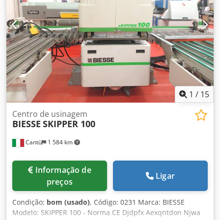
central • Controlo CNC baseado em PC (Windows XP 600
com Soft CN) • Sistema de segurança Equipamento
adicional • Mesa de carregamento com rolos •
Transportador de descarga por correia do lado direito
1
/
15
Centro de usinagem
BIESSE
SKIPPER 100
Cantù
1 584 km
Informação de
Ligar
preços
Condição:
bom (usado)
, Código: 0231 Marca: BIESSE
Modelo: SKIPPER 100 - Norma CE Djdpfx Aexqntdon Njwa