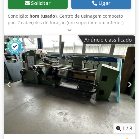
Solicitar
Ligar
Condição:
bom (usado)
, Centro de usinagem composto
por: 2 cabeçotes de furação (um superior e um inferior)
para furações verticais e horizontais, 1 conjunto fresador
superior e 1 inferior, 1 conjunto de serra superior e 1
Anúncio classificado
inferior. COMPOSIÇÃO PADRÃO. Djdpfx Ajy E Ir Een Newa
1
/
8