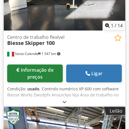
1
/
14
Centro de trabalho flexível
Biesse
Skipper 100
Sesto Calende
1 547 km
Informação de
Ligar
preços
Condição:
usado
, Controlo numérico XP 600 com software
Biesse Works Dwsdpfx Anouickyo Nja Área de trabalho no
eixo X 3000 mm Área de trabalho no eixo Y 1000 mm Área
de trabalho no eixo Z 60 mm Sistema de carregamento
Leilão
automático com transferência por correia motorizada
Pinça n.º 2 para o bloqueio e o transporte do painel N.º 1+1
electromandril vertical 3 eixos (inferior + superior) N.º 1+1