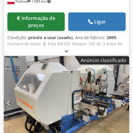
Polónia
1 685 km
Informação de
Ligar
preços
Condição:
pronto a usar (usado)
, Ano de fabrico:
2009
,
número de eixos:
3
, Esta BIESSE Skipper 100 de 3 eixos foi
fabricada em 2009. Apresenta uma área de trabalho
versátil, com um comprimento máximo de 3 000 mm e
Anúncio classificado
uma largura de 1 000 mm. A máquina está equipada com
78 fusos de perfuração independentes, o que permite uma
perfuração vertical e horizontal eficiente, bem como
capacidades de fresagem e ranhuramento. Se procura
obter capacidades de processamento CNC de alta
qualidade, considere a máquina BIESSE Skipper 100 que
temos à venda. Contacte-nos para mais informações. •
Capacidade de peça • Comprimento: 90 – 3 000 mm •
Largura: 70 – 1 000 mm • Espessura: 8 – 60 mm • Áreas de
trabalho • Eixo X • Perfuração vertical: 0 – 3 000 mm •
Perfuração horizontal (eixos X e Y): 0 – 3 000 mm •
Fresagem contínua: 0 – 2 500 mm • Fresagem parcial: 0 – 3