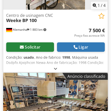
1
/
4
Centro de usinagem CNC
Weeke
BP 100
7 500 €
Alemanha
1 883 km
Preço fixo acresce IVA
Solicitar
Ligar
Condição:
usado
, Ano de fabrico:
1998
, Máquina usada
Dsdpfx Ajxqihcon Newa Ano de fabricação: 1998 Condição:
Bem conservada (máquina escolar) Equipamento: Unidade
de fresagem 5 kW Porta-ferramentas cilíndrico de 25 mm
Anúncio classificado
com aperto por chave de gancho Unidade de furação 1,5
kW com 19 fusos Cabeçote cruzado com 4 fusos de furação
Unidade de serra pode ser girada do eixo X para Y
Barreiras de luz na área frontal Computador novo em 2015
Sistema operacional Windows 98 Software Weeke -
Woodwop 4.0 Dados técnicos: Curso de trabalho X: 3455
mm Curso de trabalho Y: 1480 mm Curso de trabalho Z: