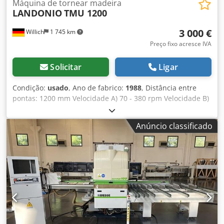
Máquina de tornear madeira
LANDONIO
TMU 1200
3 000 €
Willich
1 745 km
Preço fixo acresce IVA
Solicitar
Ligar
Condição:
usado
, Ano de fabrico:
1988
, Distância entre
pontas: 1200 mm Velocidade A) 70 - 380 rpm Velocidade B)
380 - 2000 rpm Peso: 2,2 t Torno para madeira +++++ Por
favor, note que a máquina está desmontada e pronta para
Anúncio classificado
carregamento. Portanto, uma demonstração em
funcionamento ou a produção de um vídeo não são
possíveis. Além disso, nosso anúncio contém as fotos mais
esclarecedoras e de melhor qualidade possível. O envio de
imagens adicionais não é possível. +++++ Dedpfxsk Sat De
An Newa