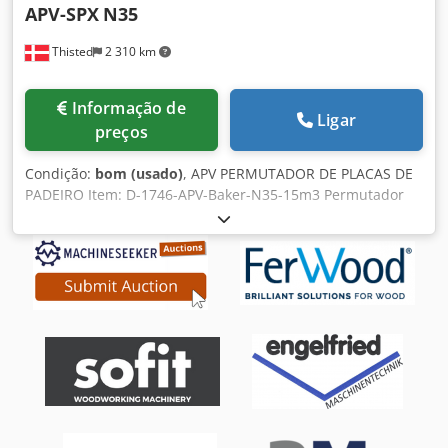
APV-SPX
N35
Thisted
2 310 km
Informação de
Ligar
preços
Condição:
bom (usado)
, APV PERMUTADOR DE PLACAS DE
PADEIRO Item: D-1746-APV-Baker-N35-15m3 Permutador
Trocador de Pasteur de aço inoxidável com 2 secções,
Capacidade 2 x 15 m3, prensa de trabalho 6 Bar, 47,9 m2,
temperatura 120 C, Dwedpoimmb Sjfx An Nea