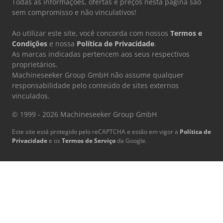
Todas as informações, ofertas e preços nesta página são
sem compromisso e não vinculativos!
Ao utilizar este site, você concorda com nossos
Termos e
Condições
e nossa
Política de Privacidade
.
As marcas indicadas pertencem aos seus respectivos
proprietários.
Machineseeker Group GmbH não assume qualquer
responsabilidade pelo conteúdo de sites externos
vinculados.
© 1999 - 2026 Machineseeker Group GmbH
Este site está protegido pelo reCAPTCHA e estão em vigor a
Política de
Privacidade
e os
Termos de Serviço
da Google.