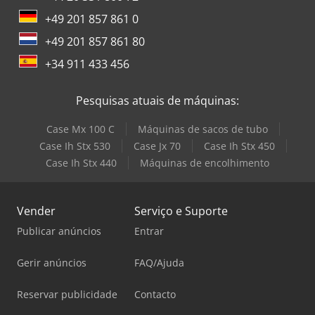
+49 201 857 861 0
+49 201 857 861 80
+34 911 433 456
Pesquisas atuais de máquinas:
Case Mx 100 C
Máquinas de sacos de tubo
Case Ih Stx 530
Case Jx 70
Case Ih Stx 450
Case Ih Stx 440
Máquinas de encolhimento
Vender
Serviço e Suporte
Publicar anúncios
Entrar
Gerir anúncios
FAQ/Ajuda
Reservar publicidade
Contacto