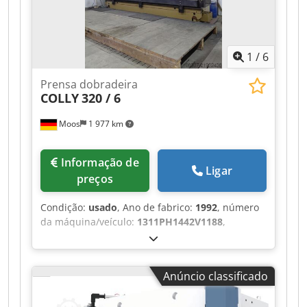
CNC Z1-Z2-Z5 com controlo de 6 eixos DA - 66 W-
Porta-ferramentas com sistema de fixação de
maxilas superior e inferior Djdpfoy U Hwrsx Ah
Njkr Technical Specification Bending Length
1
/
6
4100 mm
Prensa dobradeira
COLLY
320 / 6
Moos
1 977 km
Informação de
Ligar
preços
Condição:
usado
, Ano de fabrico:
1992
, número
da máquina/veículo:
1311PH1442V1188
,
Funcionalidade:
totalmente funcional
, tensão
de entrada:
380 V
, frequência de entrada:
50 Hz
,
força de prensagem:
320 t
, comprimento da
Anúncio classificado
mesa:
6 200 mm
, Colly 320/6 Prensa dobradeira
Preço negociável Dksdoy Ti Ahjpfx Ah Nor