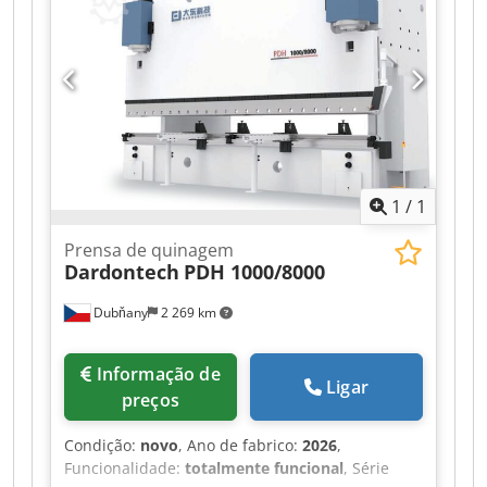
1
/
1
Prensa de quinagem
Dardontech
PDH 1000/8000
Dubňany
2 269 km
Informação de
Ligar
preços
Condição:
novo
, Ano de fabrico:
2026
,
Funcionalidade:
totalmente funcional
, Série