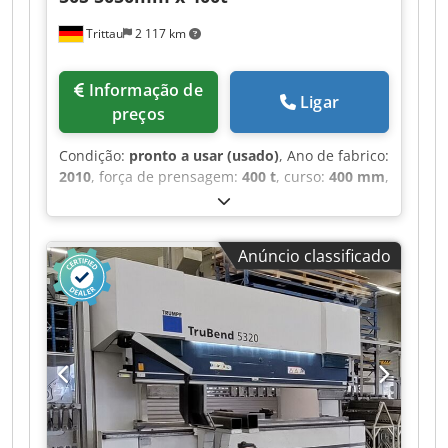
Trittau
2 117 km
Informação de
Ligar
preços
Condição:
pronto a usar (usado)
, Ano de fabrico:
2010
, força de prensagem:
400 t
, curso:
400 mm
,
profundidade da garganta:
405 mm
, folga entre
as colunas:
4 050 mm
, comprimento total:
6 100
mm
, peso total:
34 000 kg
, Equipamento:
Anúncio classificado
Marcação CE, documentação / manual
, Prensa
dobradeira hidráulica Fabricante: EHT - Trumpf,
modelo: TruBend 8400-50S Ano: 2010 Dados
técnicos Dkedpfxszd Tf Sj Ah Nor Fabricante: EHT
/ Trumpf Modelo: TruBend 8400-50S Ano de
fabricação: 2010 Força de dobra: 400 t
Comprimento de dobra: 5050 mm Distância
entre montantes: 4050 mm Garganta: 405 mm
Curso do eixo Y: 400 mm Altura de instalação: