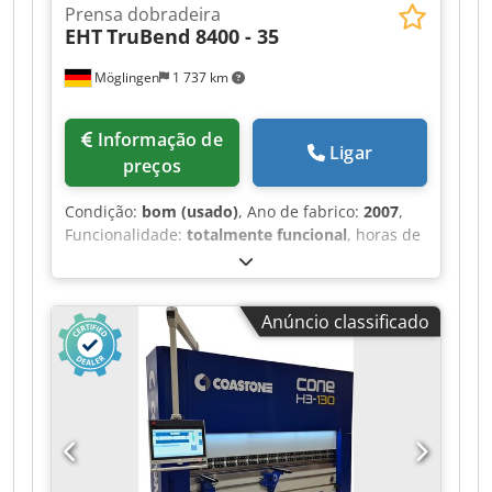
Prensa dobradeira
EHT
TruBend 8400 - 35
Möglingen
1 737 km
Informação de
Ligar
preços
Condição:
bom (usado)
, Ano de fabrico:
2007
,
Funcionalidade:
totalmente funcional
, horas de
funcionamento:
94 201 h
, força de dobragem
(máx.):
400 t
, altura de instalação:
595 mm
, tipo
de controlo:
Comando CNC
, Comprimento de
Anúncio classificado
quinagem [mm]: 3550 Força de prensagem [t]:
400 Comando: Cybelec ModEva 10s Djdpoy
Saurefx Ah Nekr Horas de funcionamento [h]:
94201 Equipamento padrão: - Estrutura da
máquina robusta, em construção totalmente
soldada em aço maciço - Viga de pressão com
alta resistência à flexão - Acionamento superior
eletro-hidráulico com válvulas proporcionais -