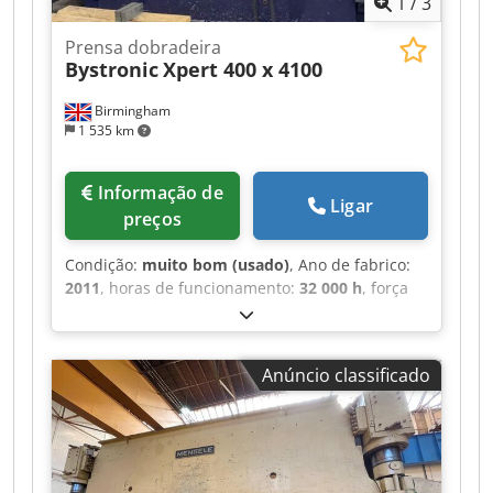
1
/
3
Prensa dobradeira
Bystronic
Xpert 400 x 4100
Birmingham
1 535 km
Informação de
Ligar
preços
Condição:
muito bom (usado)
, Ano de fabrico:
2011
, horas de funcionamento:
32 000 h
, força
de prensagem:
400 t
, Equipamento:
Marcação
CE, barreira de luz de segurança
, Prensa
Dobradora CNC Hidráulica Bystronic XPERT
Anúncio classificado
400x4100 Usada de Alta Qualidade à Venda
Visão Geral Disponível para aquisição imediata,
uma prensa dobradora CNC hidráulica Bystronic
XPERT 400x4100, de fabricação suíça e qualidade
superior. Esta máquina de dobragem e vinco de