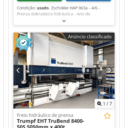
Condição:
usado
, Zschokke HAP 063a - 4/6 -
Prensa dobradeira hidráulica - Ano de
fabricação: 1967 Dados técnicos - Força máxima
de dobra: 630 t - Pressão máxima do óleo: 400
atü - Passagem entre colunas: 4100 mm -
Anúncio classificado
Comprimento máximo de dobra: 6000 mm -
Avanço: 375 mm - Curso (ajustável): 0 - 500 mm -
Distância das superfícies de fixação das
ferramentas: 300 - 800 mm Bombas hidráulicas:
- Bombas principais: 2x 22 kW - Vazão em vazio:
2x 153 l/min - Vazão em carga total: 2x 33 l/min
Dksdpfx Ahjzf Hnio Nor - Bomba de comando:
0,75 kW Instalação: - Área de instalação (LxP):
6960 x 3250 mm - Altura acima do piso: 4100 mm
- Subsolo frontal: 2200 mm - Subsolo traseiro:
600 mm - Tensão de operação: 3x 400 V / 50 Hz -
1
/
7
Peso da máquina: 51000 kg
Freio hidráulico de prensa
Trumpf EHT
TruBend 8400-
50S 5050mm x 400t