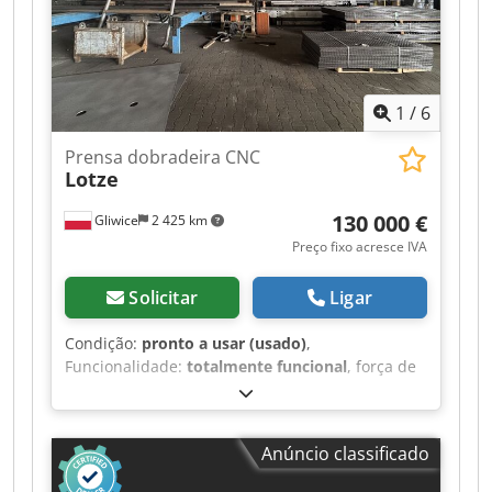
1
/
6
Prensa dobradeira CNC
Lotze
130 000 €
Gliwice
2 425 km
Preço fixo acresce IVA
Solicitar
Ligar
Condição:
pronto a usar (usado)
,
Funcionalidade:
totalmente funcional
, força de
prensagem:
500 t
, comprimento da mesa:
7 000
mm
, espessura da chapa (máx.):
10 mm
,
Colocamos à venda duas prensas dobradeiras
Anúncio classificado
da conceituada marca Lotze, projetadas para
tarefas de dobra exigentes. O conjunto inclui