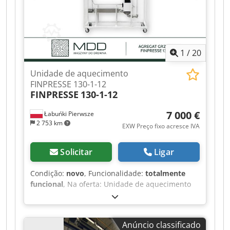
1
/
20
Unidade de aquecimento
FINPRESSE 130-1-12
FINPRESSE
130-1-12
7 000 €
Łabuńki Pierwsze
2 753 km
EXW Preço fixo acresce IVA
Solicitar
Ligar
Condição:
novo
, Funcionalidade:
totalmente
funcional
, Na oferta: Unidade de aquecimento
para prensas FINPRESSE 130-1-12 – 18 kW,
temperatura até 130°C. A máquina é nova e
oferecida sob encomenda. Antes de efetuar a
Anúncio classificado
encomenda, confirmamos o prazo de entrega