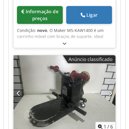
Informação de
Ligar
preços
Condição:
novo
, O Maker M5-KAW1400 é um
carrinho móvel com braços de suporte, ideal
para o transporte seguro e o armazenamento
organizado de painéis, ripas e outros
componentes. Mesmo após trabalhos de
Anúncio classificado
pintura, as peças podem ser colocadas de forma
organizada, permitindo que sequem de maneira
controlada. A largura do carrinho é ajustável de
300 a 1250 mm, adaptando-se de forma flexível a
diferentes tamanhos de peças. Com dez
compartimentos e uma generosa profundidade
de 1395 mm, o TAW140 oferece muito espaço
para peças longas ou de grandes dimensões. O
espaçamento de 120 mm entre os níveis garante
uma boa circulação de ar e facilita o acesso às
peças individuais. Os perfis dos braços de
1
/
6
suporte estão equipados com superfícies de