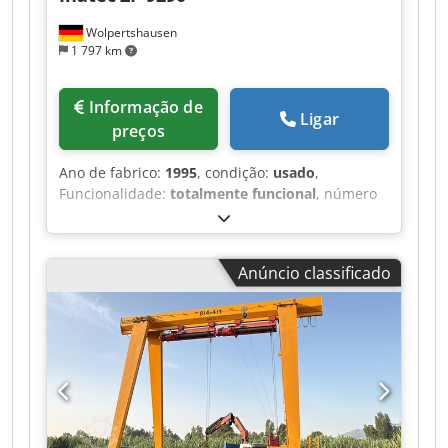
Wolpertshausen
1 797 km
Informação de
Ligar
preços
Ano de fabrico:
1995
, condição:
usado
,
Funcionalidade:
totalmente funcional
, número
da máquina/veículo:
3521
, Máquina de aplicação
de adesivo termofusível, modelo ZP 9290
Dwjdozrm Hlopfx Al Aja - Capacidade do
Anúncio classificado
depósito: 90 litros - Potência de aquecimento:
5,5 kW - Capacidade de fusão: 12 kg - Ligação
elétrica: 400 V - Esquema elétrico e manuais de
operação/outros documentos em anexo ou
disponíveis Visitas mediante agendamento em
06502 Thale.