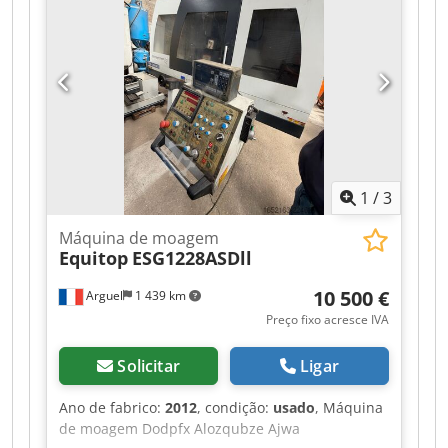
caminhões, reboques e acessórios. Todas as
nossas entregas são a preços comerciais em
condições AS-IS, sem garantias. (veja nossos
termos e condições gerais) Para uma visita e/ou
test drive, pode agendar uma reunião sem
compromisso. Ligue antes, pois nem sempre
estamos presentes. Van de Wert Trading B.V.
Bedrijfsstraat 3 Dedszqug Repfx Al Aowa 5391 LR
Nuland
1
/
3
Máquina de moagem
Equitop
ESG1228ASDll
10 500 €
Arguel
1 439 km
Preço fixo acresce IVA
Solicitar
Ligar
Ano de fabrico:
2012
, condição:
usado
, Máquina
de moagem Dodpfx Alozqubze Ajwa