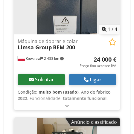
1
/
4
Máquina de dobrar e colar
Limsa Group
BEM 200
24 000 €
Kowalew
2 433 km
Preço fixo acresce IVA
Solicitar
Ligar
Condição:
muito bom (usado)
, Ano de fabrico:
2022
, Funcionalidade:
totalmente funcional
,
Máquina de colagem BEM 200 Dsdpfx Alszr Ixie
Aowa Temos para venda a máquina de colagem
BEM 200. O modelo BEM200 é uma máquina
Anúncio classificado
automática projetada e fabricada para montar
caixas de cartão e selar as suas bases com fita