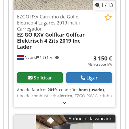
1
/
13
EZGO RXV Carrinho de Golfe
Elétrico 4 Lugares 2019 Inclui
Carregador
EZ-GO
RXV Golfkar Golfcar
Elektrisch 4 Zits 2019 Inc
Lader
3 150 €
Nuland
1 731 km
VB acresce IVA
Solicitar
Ligar
Ano de fabrico:
2019
, condição:
bom (usado)
,
tipo de combustível:
elétrico
, EZGO RXV Carrinho
de Golfe Elétrico 4 Lugares 2019 Inclui
Carregador Vídeo pode ser enviado via
WhatsApp. Estoque contínuo, veja o site. Preços
Anúncio classificado
são a partir de Nuland. Van de Wert Trading B.V.
possui um estoque variado de máquinas,