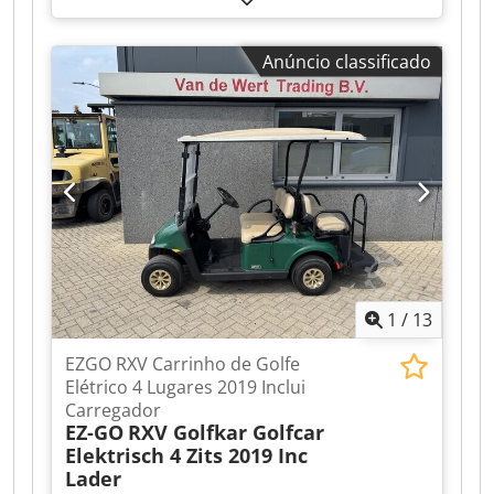
golfe, 2008, com carregador. Vídeo pode ser
enviado via WhatsApp. Disponibilidade contínua,
Anúncio classificado
consulte o site. Os preços são "ex-fábrica"
Nuland. A Van de Wert Trading B.V. possui um
estoque variável de máquinas, camiões,
reboques e acessórios. Todas as nossas entregas
são efetuadas a preços comerciais, no estado em
que se encontram ("AS-IS"), sem garantias
(consulte os nossos termos e condições gerais).
Dwedjzqhl Topfx Al Aja Para agendar uma visita
e/ou um teste de condução, pode marcar uma
consulta sem compromisso. Por favor, contacte-
nos antes, pois nem sempre estamos presentes.
1
/
13
Van de Wert Trading B.V. Bedrijfsstraat 3 5391 LR
Nuland
EZGO RXV Carrinho de Golfe
Elétrico 4 Lugares 2019 Inclui
Carregador
EZ-GO
RXV Golfkar Golfcar
Elektrisch 4 Zits 2019 Inc
Lader