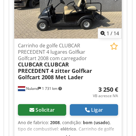
compartimento: 1395 mm Espaçamento entre
compartimentos: 120 mm Número de
compartimentos: 10 Carga máxima total: 500 kg
Carga máxima por compartimento: 50 kg Rodas:
PA com revestimento em PU Dimensão das
1
/
14
rodas: Ø125 x 40 mm Rodas com freio: 2
unidades Peso líquido: 102 kg Peso bruto: 107 kg
Carrinho de golfe CLUBCAR
Djdpfx Aszqrynol Aowa Dimensões da
PRECEDENT 4 lugares Golfkar
embalagem: 1800 x 325 x 300
Golfcart 2008 com carregador
CLUBCAR
CLUBCAR
PRECEDENT 4 zitter Golfkar
Golfcart 2008 Met Lader
3 250 €
Nuland
1 731 km
VB acresce IVA
Solicitar
Ligar
Ano de fabrico:
2008
, condição:
bom (usado)
,
tipo de combustível:
elétrico
, Carrinho de golfe
CLUBCAR PRECEDENT, 4 lugares, carrinho de