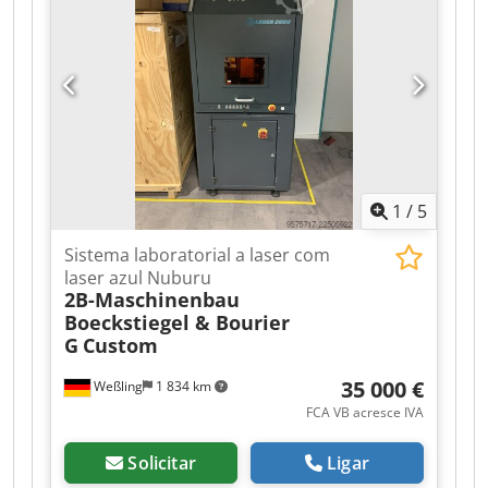
adesiva. Este modelo pertence à categoria de
máquinas de gama média/alta, que, devido à
sua aplicação, abrangem praticamente todos os
setores da indústria que utilizam embalagens de
cartão.
1
/
5
Sistema laboratorial a laser com
laser azul Nuburu
2B-Maschinenbau
Boeckstiegel & Bourier
G
Custom
35 000 €
Weßling
1 834 km
FCA VB acresce IVA
Solicitar
Ligar