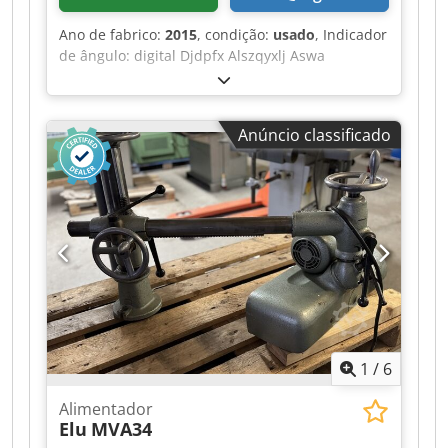
Ano de fabrico:
2015
, condição:
usado
, Indicador
de ângulo: digital Djdpfx Alszqyxlj Aswa
Indicador de medida das batentes de corte:
digital
Anúncio classificado
1
/
6
Alimentador
Elu
MVA34