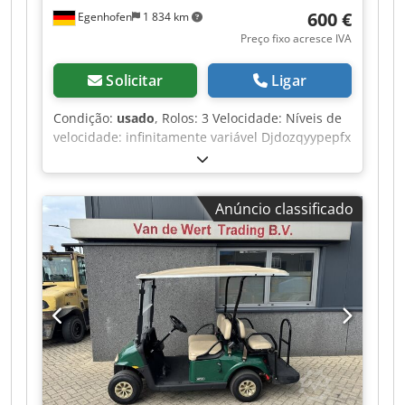
600 €
Egenhofen
1 834 km
Preço fixo acresce IVA
Solicitar
Ligar
Condição:
usado
, Rolos: 3 Velocidade: Níveis de
velocidade: infinitamente variável Djdozqyypepfx
Al Aowa
Anúncio classificado