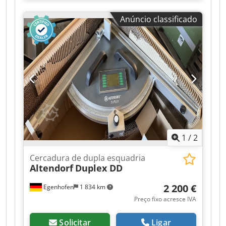
Anúncio classificado
1
/
2
Cercadura de dupla esquadria
Altendorf
Duplex DD
2 200 €
Egenhofen
1 834 km
Preço fixo acresce IVA
Solicitar
Ligar