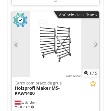
Anúncio classificado
1
/
5
Carro com braço de grua
Holzprofi Maker
M5-
KAW1400
Laakirchen
2 008 km