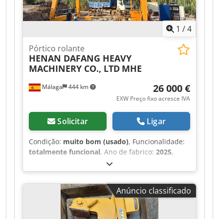
1
/
4
Pórtico rolante
HENAN DAFANG HEAVY
MACHINERY CO., LTD
MHE
26 000 €
Málaga
444 km
EXW Preço fixo acresce IVA
Solicitar
Ligar
Condição:
muito bom (usado)
, Funcionalidade:
totalmente funcional
, Ano de fabrico:
2025
,
capacidade de carga:
8 000 kg
, altura de
elevação:
7 000 mm
, tensão da bateria:
380 V
,
Certificado pela DGUV até:
06/2030
, peso total:
Anúncio classificado
10 000 kg
, altura total:
9 900 mm
, Equipamento:
Marcação CE
, À venda, pórtico de duplo trilho
sobre carris, fabricado em 2025 e com apenas 5