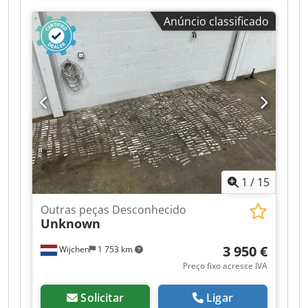
Não - Certificado CE: Não - Dimensões para
Anúncio classificado
transporte: 1200 mm x 900 mm x 1400 mm (C x L
x A) Dwodpfszrnwfex Al Aea - Peso para
transporte [kg]: 500 kg - Embalagens para
transporte [unidades]: 1 Informações financeiras
IVA: O preço indicado não inclui o IVA
IVA/Regime de tributação diferencial: IVA
dedutível para empresas Entrega e recolha de
equipamentos usados possíveis a qualquer
momento para todos os produtos da área
industrial Yorick Diebels
1
/
15
Outras peças Desconhecido
Unknown
3 950 €
Wijchen
1 753 km
Preço fixo acresce IVA
Solicitar
Ligar