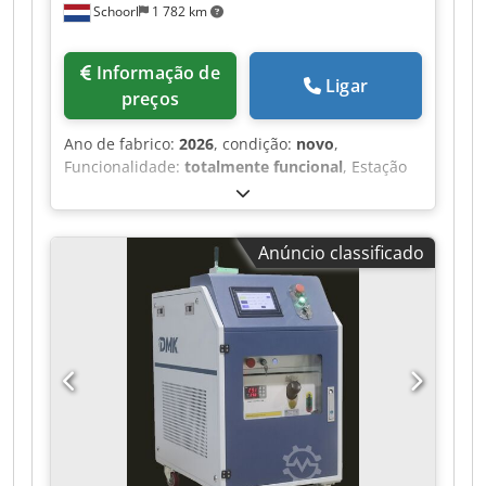
Schoorl
1 782 km
quaisquer questões ou informações adicionais,
estou à sua disposição.
Informação de
Ligar
preços
Ano de fabrico:
2026
, condição:
novo
,
Funcionalidade:
totalmente funcional
, Estação
de carregamento móvel de baterias –
Carregamento seguro sem riscos de incêndio
Estação de carregamento de baterias, para mais
Anúncio classificado
informações Procura uma forma segura e flexível
de carregar as suas baterias de tração
(empilhadores, empilhadores de longo alcance,
transpaletas)? Esta estação de carregamento
móvel de baterias oferece a solução. Por que
escolher esta estação de carregamento?
Fácilmente móvel – a estação pode ser afastada
da parede e fica totalmente livre no espaço
durante o carregamento. Segurança contra
incêndios adicional – caso ocorra um incidente
de incêndio, a estação pode ser afastada de